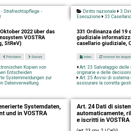
 - Strafrechtspflege -
Diritto nazionale
3 Dir
r
Esecuzione
33 Casellario
Oktober 2022 über das
331 Ordinanza del 19 o
ionssystem VOSTRA
giudiziale informatiz
g, StReV)
casellario giudiziale,
Précédent
Suivant
Index
Inverser les langue
ktronischen Kopien von
Art. 23 Salvataggio delle
chen Entscheiden
originarie e delle decisio
erte Systemmeldungen zur
Art. 25 Avvisi di sistem
en Datenverwaltung
assicurare la corretta gest
enerierte Systemdaten,
Art. 24 Dati di siste
nt und in VOSTRA
automaticamente, rile
e iscritti in VOSTRA
(art. 23 cpv. 2 LCaGi)