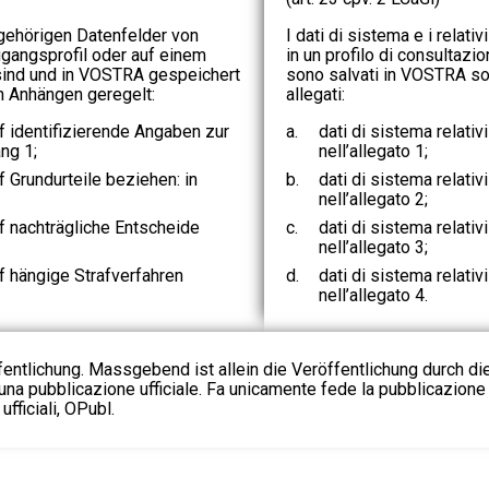
gehörigen Datenfelder von
I dati di sistema e i relativ
gangsprofil oder auf einem
in un profilo di consultazi
sind und in VOSTRA gespeichert
sono salvati in VOSTRA son
n Anhängen geregelt:
allegati:
f identifizierende Angaben zur
a.
dati di sistema relativi
ng 1;
nell’allegato 1;
 Grundurteile beziehen: in
b.
dati di sistema relativ
nell’allegato 2;
f nachträgliche Entscheide
c.
dati di sistema relativ
nell’allegato 3;
f hängige Strafverfahren
d.
dati di sistema relativ
nell’allegato 4.
fentlichung. Massgebend ist allein die Veröffentlichung durch d
na pubblicazione ufficiale. Fa unicamente fede la pubblicazione 
fficiali, OPubl.