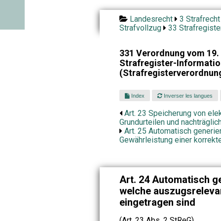
Landesrecht
3 Strafrecht
Strafvollzug
33 Strafregiste
331 Verordnung vom 19. 
Strafregister-Informat
(Strafregisterverordnun
Index
Inverser les langues
Art. 23 Speicherung von ele
Grundurteilen und nachträgli
Art. 25 Automatisch generi
Gewährleistung einer korrekt
Art. 24 Automatisch g
welche auszugsreleva
eingetragen sind
(Art. 23 Abs. 2 StReG)