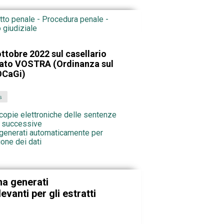
itto penale - Procedura penale -
 giudiziale
ttobre 2022 sul casellario
zato VOSTRA (Ordinanza sul
 OCaGi)
s
 copie elettroniche delle sentenze
ni successive
a generati automaticamente per
ione dei dati
ma generati
vanti per gli estratti