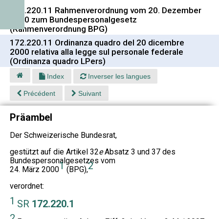
172.220.11 Rahmenverordnung vom 20. Dezember
2000 zum Bundespersonalgesetz
(Rahmenverordnung BPG)
172.220.11 Ordinanza quadro del 20 dicembre
2000 relativa alla legge sul personale federale
(Ordinanza quadro LPers)
Index
Inverser les langues
Précédent
Suivant
Präambel
Der Schweizerische Bundesrat,
gestützt auf die Artikel 32
e
Absatz 3 und 37 des
Bundespersonalgesetzes vom
1
2
24. März 2000
(BPG),
verordnet:
1
SR
172.220.1
2