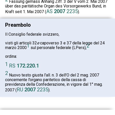
Fassung gemäss Anhang Ziff. 3 der V vom 2. Mai 2007
über das paritätische Organ des Vorsorgewerks Bund, in
AS
2007
2235
Kraft seit 1. Mai 2007 (
).
Preambolo
Il Consiglio federale svizzero,
visti gli articoli 32
e
capoverso 3 e 37 della legge del 24
1
2
marzo 2000
sul personale federale (LPers),
ordina:
1
RS
172.220.1
2
Nuovo testo giusta l’all. n. 3 dell’O del 2 mag. 2007
concernente l’organo paritetico della cassa di
previdenza della Confederazione, in vigore dal 1° mag.
RU
2007
2235
2007 (
).