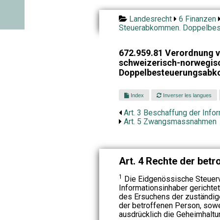
Landesrecht
6 Finanzen
Steuerabkommen. Doppelbes
672.959.81 Verordnung 
schweizerisch-norwegis
Doppelbesteuerungsab
Index
Inverser les langues
Art. 3 Beschaffung der Info
Art. 5 Zwangsmassnahmen
Art. 4 Rechte der bet
1
Die Eidgenössische Steuerv
Informationsinhaber gerichte
des Ersuchens der zuständi
der betroffenen Person, sowe
ausdrücklich die Geheimhaltun