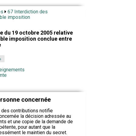
es
67 Interdiction des
ble imposition
 du 19 octobre 2005 relative
uble imposition conclue entre
e
s
nseignements
inte
personne concernée
 des contributions notifie
oncernée la décision adressée au
nts et une copie de la demande de
pétente, pour autant que la
ssément le maintien du secret.