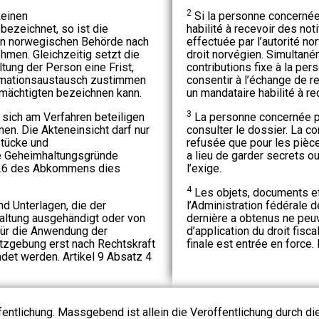
2
keinen
Si la personne concerné
bezeichnet, so ist die
habilité à recevoir des notif
en norwegischen Behörde nach
effectuée par l’autorité n
men. Gleichzeitig setzt die
droit norvégien. Simultané
ung der Person eine Frist,
contributions fixe à la pe
rmationsaustausch zustimmen
consentir à l’échange de 
mächtigten bezeichnen kann.
un mandataire habilité à re
3
sich am Verfahren beteiligen
La personne concernée pe
men. Die Akteneinsicht darf nur
consulter le dossier. La co
stücke und
refusée que pour les pièce
ie Geheimhaltungsgründe
a lieu de garder secrets ou
l 26 des Abkommens dies
l’exige.
4
Les objets, documents et
 Unterlagen, die der
l’Administration fédérale 
ltung ausgehändigt oder von
dernière a obtenus ne peuv
 für die Anwendung der
d’application du droit fisc
zgebung erst nach Rechtskraft
finale est entrée en force. L
et werden. Artikel 9 Absatz 4
fentlichung. Massgebend ist allein die Veröffentlichung durch d