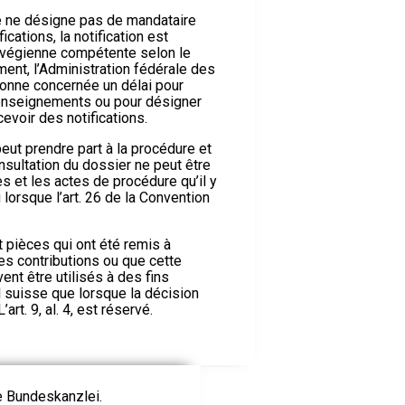
e ne désigne pas de mandataire
ications, la notification est
orvégienne compétente selon le
ment, l’Administration fédérale des
rsonne concernée un délai pour
renseignements ou pour désigner
cevoir des notifications.
ut prendre part à la procédure et
nsultation du dossier ne peut être
s et les actes de procédure qu’il y
 lorsque l’art. 26 de la Convention
 pièces qui ont été remis à
des contributions ou que cette
ent être utilisés à des fins
al suisse que lorsque la décision
’art. 9, al. 4, est réservé.
ie Bundeskanzlei.