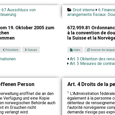
67 Ausschluss von
Droit interne
6 Financ
teuerung
arrangements fiscaux. Dou
vom 19. Oktober 2005 zum
672.959.81 Ordonnance
chen
à la convention de do
kommen
la Suisse et la Norvèg
Précédent
Suivant
Index
Inverser les langue
rmationen
Art. 3 Obtention des re
Art. 5 Mesures de contra
roffenen Person
Art. 4 Droits de la 
1
erwaltung eröffnet die an den
L’Administration fédérale
te Verfügung und eine Kopie
également à la personne c
gen norwegischen Behörde auch
détenteur de renseigneme
it im Ersuchen nicht
l’autorité norvégienne com
g verlangt wird.
demande n’exige pas expre