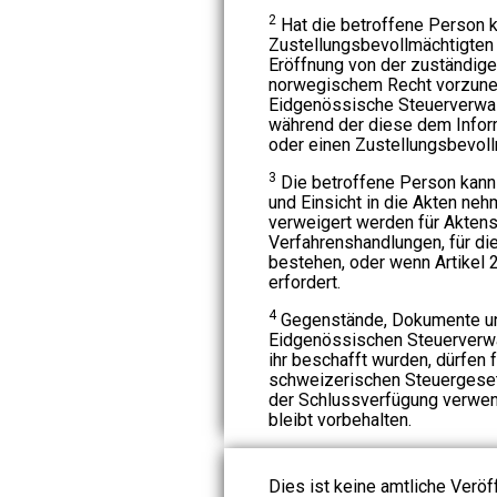
2
Hat die betroffene Person 
Zustellungsbevollmächtigten 
Eröffnung von der zuständig
norwegischem Recht vorzuneh
Eidgenössische Steuerverwalt
während der diese dem Info
oder einen Zustellungsbevoll
3
Die betroffene Person kann 
und Einsicht in die Akten neh
verweigert werden für Akten
Verfahrenshandlungen, für d
bestehen, oder wenn Artike
erfordert.
4
Gegenstände, Dokumente und
Eidgenössischen Steuerverwa
ihr beschafft wurden, dürfen
schweizerischen Steuergeset
der Schlussverfügung verwend
bleibt vorbehalten.
Dies ist keine amtliche Veröf