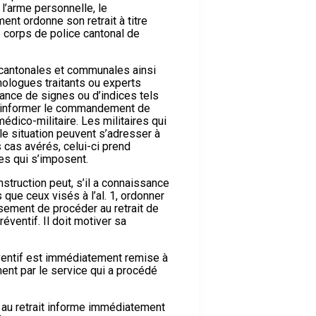
l’arme personnelle, le
nt ordonne son retrait à titre
le corps de police cantonal de
 cantonales et communales ainsi
ologues traitants ou experts
sance de signes ou d’indices tels
en informer le commandement de
médico-militaire. Les militaires qui
le situation peuvent s’adresser à
cas avérés, celui-ci prend
s qui s’imposent.
truction peut, s’il a connaissance
 que ceux visés à l’al. 1, ordonner
ement de procéder au retrait de
réventif. Il doit motiver sa
éventif est immédiatement remise à
ent par le service qui a procédé
 au retrait informe immédiatement