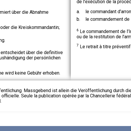
de l’exécution de la procéd
a.
le commandant d’arro
rmiert über die Abnahme
b.
le commandement de l’
oder die Kreiskommandantin;
6
Le commandement de l’Inst
ou de la restitution de l’a
ng.
7
Le retrait à titre préventi
tscheidet über die definitive
ushändigung der persönlichen
e wird keine Gebühr erhoben.
fentlichung. Massgebend ist allein die Veröffentlichung durch d
 officielle. Seule la publication opérée par la Chancellerie fédéra
.