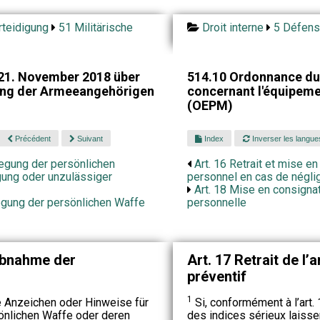
teidigung
51 Militärische
Droit interne
5 Défens
21. November 2018 über
514.10 Ordonnance du
tung der Armeeangehörigen
concernant l'équipeme
(OEPM)
Précédent
Suivant
Index
Inverser les langue
legung der persönlichen
Art. 16 Retrait et mise e
gung oder unzulässiger
personnel en cas de néglig
Art. 18 Mise en consignati
legung der persönlichen Waffe
personnelle
Abnahme der
Art. 17 Retrait de l’
préventif
1
Anzeichen oder Hinweise für
Si, conformément à l’art.
önlichen Waffe oder deren
des indices sérieux laisse