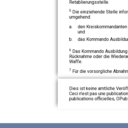
Retablierungsstelle.
5
Die einziehende Stelle info
umgehend:
a.
den Kreiskommandanten 
und
b.
das Kommando Ausbildu
6
Das Kommando Ausbildung en
Rücknahme oder die Wiedera
Waffe.
7
Für die vorsorgliche Abnahm
Dies ist keine amtliche Veröf
Ceci n’est pas une publication
publications officielles, OPubl