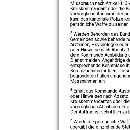
Missbrauch nach Artikel 113 
Kreiskommandant oder die K
vorsorgliche Abnahme der per
kann das kantonale Polizeiko
persönliche Waffe zu seinen
2
Werden Behörden des Bunde
Gemeinden sowie behandelnd
Ärztinnen, Psychologen oder
oder Hinweise nach Absatz 1
dem Kommando Ausbildung od
Dienst melden. Angehörige d
entsprechende Kenntnisse i
Kommandantin melden. Dieser 
begründeten Fällen umgehend 
Massnahmen ein.
3
Erhält das Kommando Ausbi
oder Hinweisen nach Absatz 
Kreiskommandanten oder die
vorsorglichen Abnahme der p
Der Auftrag ist schriftlich zu
4
Wurde die persönliche Waff
übergibt die einziehende Ste