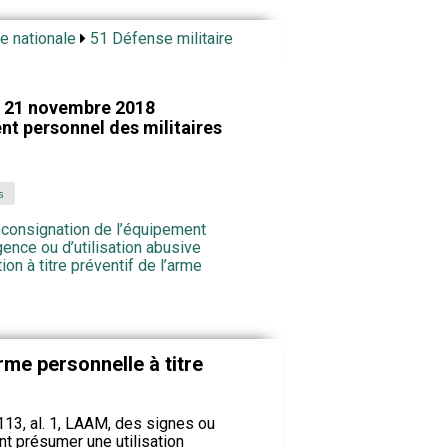
e nationale
51 Défense militaire
 21 novembre 2018
nt personnel des militaires
s
n consignation de l’équipement
ence ou d’utilisation abusive
on à titre préventif de l’arme
arme personnelle à titre
 113, al. 1, LAAM, des signes ou
nt présumer une utilisation