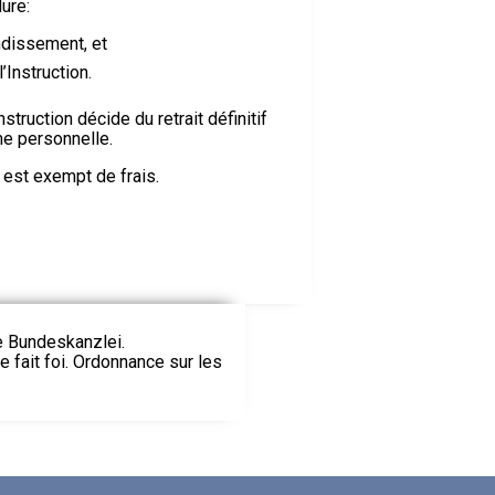
ure:
ndissement, et
Instruction.
ruction décide du retrait définitif
rme personnelle.
f est exempt de frais.
ie Bundeskanzlei.
le fait foi. Ordonnance sur les