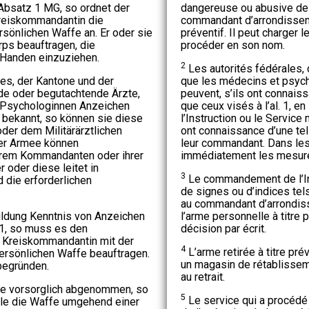
Absatz 1 MG, so ordnet der
dangereuse ou abusive de 
reiskommandantin die
commandant d’arrondisseme
sönlichen Waffe an. Er oder sie
préventif. Il peut charger 
rps beauftragen, die
procéder en son nom.
 Handen einzuziehen.
2
Les autorités fédérales,
s, der Kantone und der
que les médecins et psych
e oder begutachtende Ärzte,
peuvent, s’ils ont connais
 Psychologinnen Anzeichen
que ceux visés à l’al. 1, 
 bekannt, so können sie diese
l’Instruction ou le Service 
er dem Militärärztlichen
ont connaissance d’une tel
er Armee können
leur commandant. Dans les 
hrem Kommandanten oder ihrer
immédiatement les mesure
oder diese leitet in
3
Le commandement de l’Ins
die erforderlichen
de signes ou d’indices tels
au commandant d’arrondiss
ldung Kenntnis von Anzeichen
l’arme personnelle à titre p
1, so muss es den
décision par écrit.
 Kreiskommandantin mit der
4
L’arme retirée à titre pr
ersönlichen Waffe beauftragen.
un magasin de rétablissem
 begründen.
au retrait.
e vorsorglich abgenommen, so
5
Le service qui a procédé
lle die Waffe umgehend einer