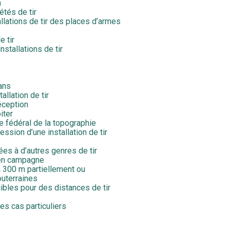
m
étés de tir
tallations de tir des places d’armes
e tir
nstallations de tir
ans
allation de tir
éception
iter
ice fédéral de la topographie
ssion d’une installation de tir
nées à d’autres genres de tir
r en campagne
 à 300 m partiellement ou
outerraines
ibles pour des distances de tir
es cas particuliers