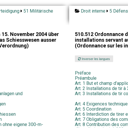
teidigung
51 Militärische
Droit interne
5 Défens
 15. November 2004 über
510.512 Ordonnance d
das Schiesswesen ausser
installations servant a
-Verordnung)
(Ordonnance sur les ins
Inverser les langues
Préface
Préambule
Art. 1 But et champ d’appli
Art. 2 Installations de tir 
anlagen und
Art. 3 Installations de tir 
gen
Art. 4 Exigences techniqu
Art. 5 Coordination
chiessen
Art. 6 Interdiction de tirer 
n
Art. 7 Obligations des c
en ohne eigene 300-m-
Art. 8 Contribution des 