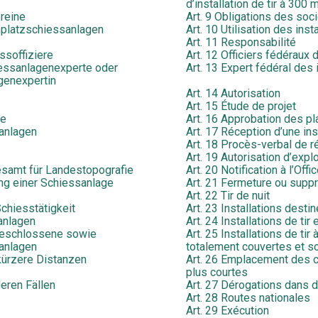
d’installation de tir à 300 
ereine
Art. 9 Obligations des soci
nplatzschiessanlagen
Art. 10 Utilisation des ins
Art. 11 Responsabilité
ssoffiziere
Art. 12 Officiers fédéraux d
iessanlagenexperte oder
Art. 13 Expert fédéral des i
genexpertin
Art. 14 Autorisation
Art. 15 Étude de projet
ne
Art. 16 Approbation des pl
anlagen
Art. 17 Réception d’une inst
Art. 18 Procès-verbal de r
Art. 19 Autorisation d’explo
esamt für Landestopografie
Art. 20 Notification à l’Off
ng einer Schiessanlage
Art. 21 Fermeture ou suppre
Art. 22 Tir de nuit
Schiesstätigkeit
Art. 23 Installations desti
anlagen
Art. 24 Installations de ti
 geschlossene sowie
Art. 25 Installations de tir
anlagen
totalement couvertes et s
 kürzere Distanzen
Art. 26 Emplacement des c
plus courtes
eren Fällen
Art. 27 Dérogations dans d
Art. 28 Routes nationales
Art. 29 Exécution