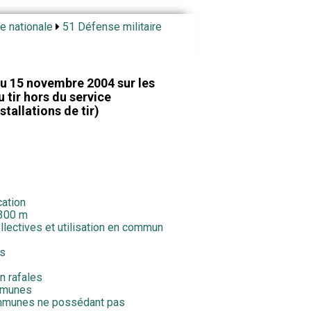
e nationale
51 Défense militaire
u 15 novembre 2004 sur les
u tir hors du service
tallations de tir)
cation
à 300 m
collectives et utilisation en commun
es
en rafales
ommunes
communes ne possédant pas