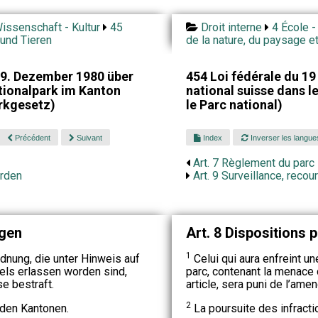
issenschaft - Kultur
45
Droit interne
4 École -
 und Tieren
de la nature, du paysage e
9. Dezember 1980 über
454 Loi fédérale du 1
ionalpark im Kanton
national suisse dans l
rkgesetz)
le Parc national)
Précédent
Suivant
Index
Inverser les langue
Art. 7 Règlement du parc
erden
Art. 9 Surveillance, recou
ngen
Art. 8 Dispositions 
1
dnung, die unter Hinweis auf
Celui qui aura enfreint u
kels erlassen worden sind,
parc, contenant la menace 
e bestraft.
article, sera puni de l’ame
2
 den Kantonen.
La poursuite des infract