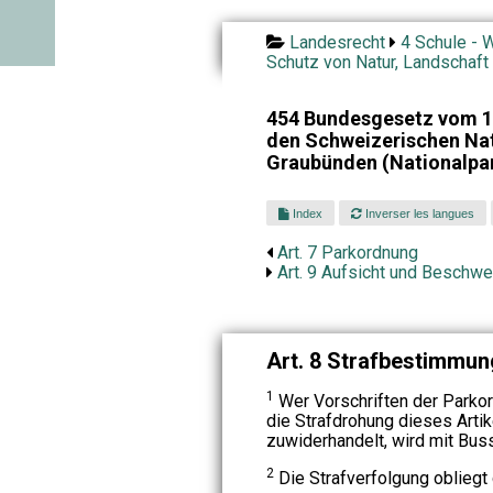
Landesrecht
4 Schule - W
Schutz von Natur, Landschaft
454 Bundesgesetz vom 1
den Schweizerischen Nat
Graubünden (Nationalpa
Index
Inverser les langues
Art. 7 Parkordnung
Art. 9 Aufsicht und Beschw
Art. 8 Strafbestimmu
1
Wer Vorschriften der Parkor
die Strafdrohung dieses Arti
zuwiderhandelt, wird mit Buss
2
Die Strafverfolgung obliegt