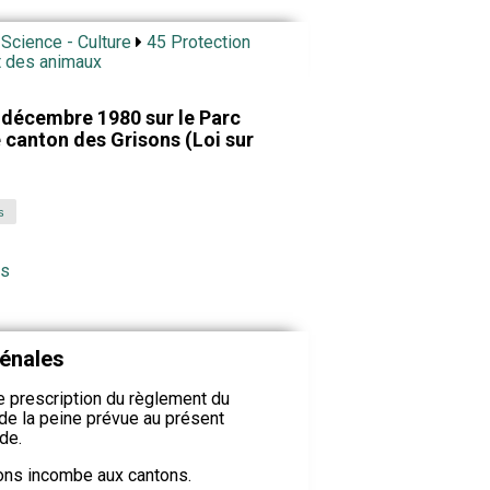
 Science - Culture
45 Protection
t des animaux
9 décembre 1980 sur le Parc
e canton des Grisons (Loi sur
s
rs
pénales
ne prescription du règlement du
de la peine prévue au présent
nde.
ions incombe aux cantons.