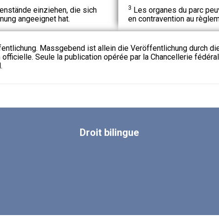
3
nstände einziehen, die sich
Les organes du parc peuv
nung angeeignet hat.
en contravention au règlem
fentlichung. Massgebend ist allein die Veröffentlichung durch d
 officielle. Seule la publication opérée par la Chancellerie fédéra
.
Droit
bilingue