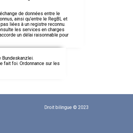
 d’échange de données entre le
onnus, ainsi qu’entre le RegBL et
as liées à un registre reconnu.
onsulte les services en charges
 accorde un délai raisonnable pour
ie Bundeskanzlei.
le fait foi. Ordonnance sur les
Droit bilingue © 2023