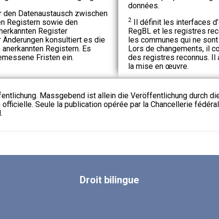
données.
für den Datenaustausch zwischen
2
n Registern sowie den
Il définit les interfaces
nerkannten Register
RegBL et les registres rec
r Änderungen konsultiert es die
les communes qui ne sont p
n anerkannten Registern. Es
Lors de changements, il c
emessene Fristen ein.
des registres reconnus. Il
la mise en œuvre.
fentlichung. Massgebend ist allein die Veröffentlichung durch d
 officielle. Seule la publication opérée par la Chancellerie fédéra
.
Droit
bilingue