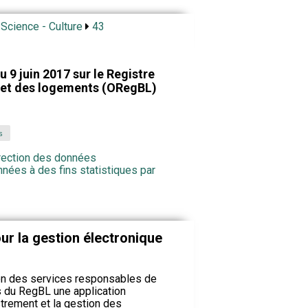
 Science - Culture
43
9 juin 2017 sur le Registre
 et des logements (ORegBL)
s
orrection des données
onnées à des fins statistiques par
our la gestion électronique
on des services responsables de
s du RegBL une application
strement et la gestion des