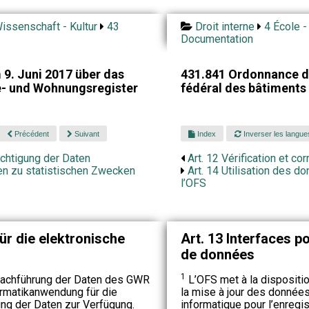
issenschaft - Kultur
43
Droit interne
4 École -
Documentation
9. Juni 2017 über das
431.841 Ordonnance du 
- und Wohnungsregister
fédéral des bâtiments
Précédent
Suivant
Index
Inverser les langue
ichtigung der Daten
Art. 12 Vérification et c
en zu statistischen Zwecken
Art. 14 Utilisation des d
l’OFS
für die elektronische
Art. 13 Interfaces p
de données
1
 Nachführung der Daten des GWR
L’OFS met à la dispositi
ormatikanwendung für die
la mise à jour des donnée
ng der Daten zur Verfügung.
informatique pour l’enregi