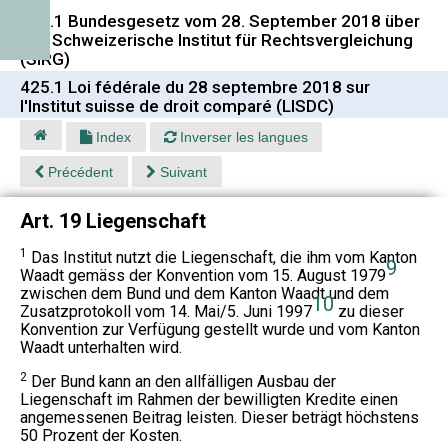
425.1 Bundesgesetz vom 28. September 2018 über
das Schweizerische Institut für Rechtsvergleichung
(SIRG)
425.1 Loi fédérale du 28 septembre 2018 sur
l'Institut suisse de droit comparé (LISDC)
Index
Inverser les langues
Précédent
Suivant
Art. 19 Liegenschaft
1
Das Institut nutzt die Liegenschaft, die ihm vom Kanton
9
Waadt gemäss der Konvention vom 15. August 1979
zwischen dem Bund und dem Kanton Waadt und dem
10
Zusatzprotokoll vom 14. Mai/5. Juni 1997
zu dieser
Konvention zur Verfügung gestellt wurde und vom Kanton
Waadt unterhalten wird.
2
Der Bund kann an den allfälligen Ausbau der
Liegenschaft im Rahmen der bewilligten Kredite einen
angemessenen Beitrag leisten. Dieser beträgt höchstens
50 Prozent der Kosten.