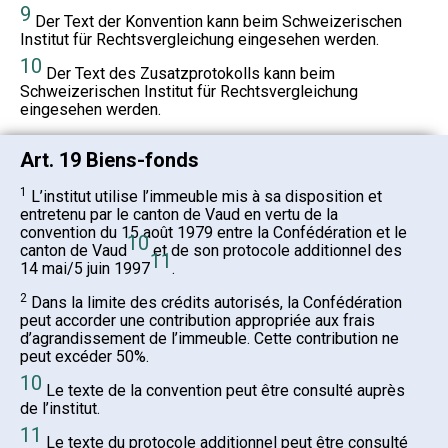
9
Der Text der Konvention kann beim Schweizerischen
Institut für Rechtsvergleichung eingesehen werden.
10
Der Text des Zusatzprotokolls kann beim
Schweizerischen Institut für Rechtsvergleichung
eingesehen werden.
Art. 19 Biens-fonds
1
L’institut utilise l’immeuble mis à sa disposition et
entretenu par le canton de Vaud en vertu de la
convention du 15 août 1979 entre la Confédération et le
10
canton de Vaud
et de son protocole additionnel des
11
14 mai/5 juin 1997
.
2
Dans la limite des crédits autorisés, la Confédération
peut accorder une contribution appropriée aux frais
d’agrandissement de l’immeuble. Cette contribution ne
peut excéder 50%.
10
Le texte de la convention peut être consulté auprès
de l’institut.
11
Le texte du protocole additionnel peut être consulté