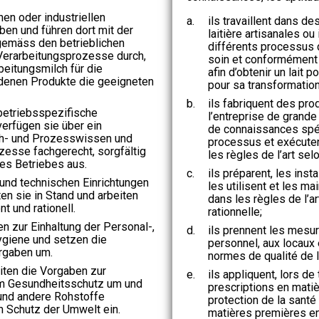
hen oder industriellen
a.
ils travaillent dans d
ben und führen dort mit der
laitière artisanales ou
gemäss den betrieblichen
différents processus d
erarbeitungsprozesse durch,
soin et conformément a
beitungsmilch für die
afin d’obtenir un lait
edenen Produkte die geeigneten
pour sa transformation
b.
ils fabriquent des prod
 betriebsspezifische
l’entreprise de grande 
verfügen sie über ein
de connaissances spéc
ch- und Prozesswissen und
processus et exécuten
zesse fachgerecht, sorgfältig
les règles de l’art sel
es Betriebes aus.
c.
ils préparent, les inst
 und technischen Einrichtungen
les utilisent et les mai
ten sie in Stand und arbeiten
dans les règles de l’ar
nt und rationell.
rationnelle;
 zur Einhaltung der Personal-,
d.
ils prennent les mesur
giene und setzen die
personnel, aux locaux 
orgaben um.
normes de qualité de l
eiten die Vorgaben zur
e.
ils appliquent, lors de
um Gesundheitsschutz um und
prescriptions en matiè
und andere Rohstoffe
protection de la santé e
Schutz der Umwelt ein.
matières premières e