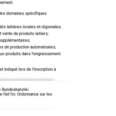
nnement.
e les domaines spécifiques
tés laitières locales et régionales;
t vente de produits laitiers;
supplémentaires;
ions de production automatisées;
us-produits dans l’engraissement
 indiqué lors de l’inscription à
ie Bundeskanzlei.
le fait foi. Ordonnance sur les