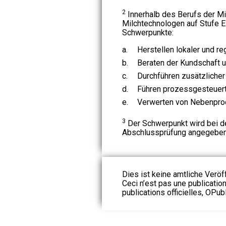
2
Innerhalb des Berufs der Mi
Milchtechnologen auf Stufe E
Schwerpunkte:
a.
Herstellen lokaler und re
b.
Beraten der Kundschaft u
c.
Durchführen zusätzlicher
d.
Führen prozessgesteuert
e.
Verwerten von Nebenprod
3
Der Schwerpunkt wird bei d
Abschlussprüfung angegeben
Dies ist keine amtliche Veröf
Ceci n’est pas une publication
publications officielles, OPubl