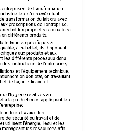
es entreprises de transformation
 industrielles, où ils exécutent
e transformation du lait cru avec
ux prescriptions de l’entreprise,
 possédant les propriétés souhaitées
 en différents produits;
uits laitiers spécifiques à
qualité; à cet effet, ils disposent
ifiques aux produits et aux
t les différents processus dans
on les instructions de l’entreprise;
allations et l’équipement technique,
ntiennent en bon état, en travaillant
t et de façon efficace et
es d’hygiène relatives au
et à la production et appliquent les
’entreprise;
 tous leurs travaux, les
re de sécurité au travail et de
t utilisent l’énergie, l’eau et les
n ménageant les ressources afin