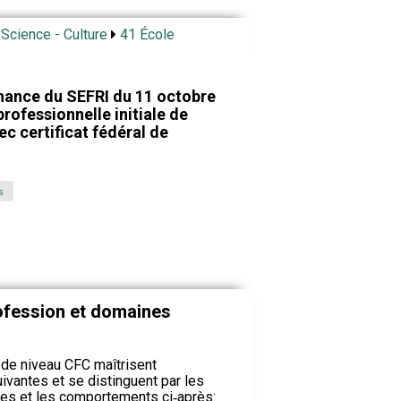
 Science - Culture
41 École
nance du SEFRI du 11 octobre
rofessionnelle initiale de
ec certificat fédéral de
s
profession et domaines
 de niveau CFC maîtrisent
ivantes et se distinguent par les
des et les comportements ci‑après: