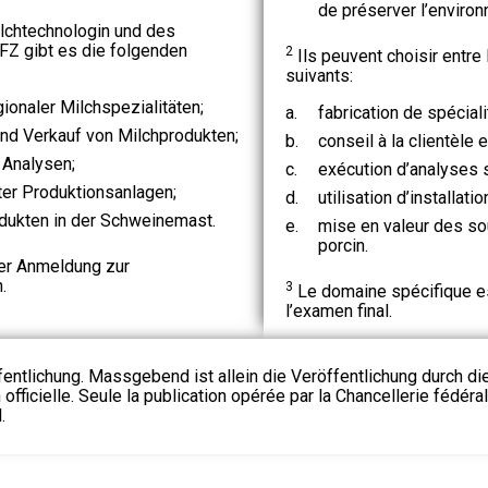
de préserver l’enviro
lchtechnologin und des
FZ gibt es die folgenden
2
Ils peuvent choisir entr
suivants:
gionaler Milchspezialitäten;
a.
fabrication de spéciali
nd Verkauf von Milchprodukten;
b.
conseil à la clientèle e
 Analysen;
c.
exécution d’analyses 
er Produktionsanlagen;
d.
utilisation d’installat
ukten in der Schweinemast.
e.
mise en valeur des so
porcin.
er Anmeldung zur
.
3
Le domaine spécifique est
l’examen final.
fentlichung. Massgebend ist allein die Veröffentlichung durch d
 officielle. Seule la publication opérée par la Chancellerie fédéra
.