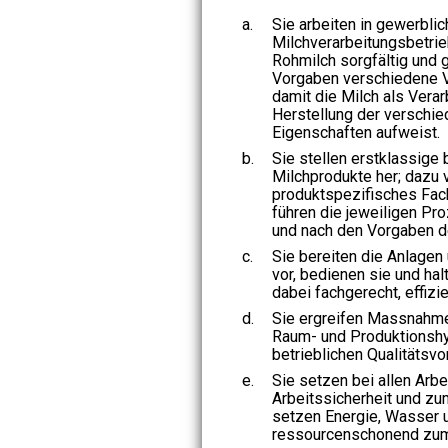
a.
Sie arbeiten in gewerblic
Milchverarbeitungsbetrie
Rohmilch sorgfältig und 
Vorgaben verschiedene V
damit die Milch als Verar
Herstellung der verschi
Eigenschaften aufweist.
b.
Sie stellen erstklassige
Milchprodukte her; dazu 
produktspezifisches Fa
führen die jeweiligen Pro
und nach den Vorgaben d
c.
Sie bereiten die Anlagen
vor, bedienen sie und hal
dabei fachgerecht, effizie
d.
Sie ergreifen Massnahmen
Raum- und Produktionshy
betrieblichen Qualitätsv
e.
Sie setzen bei allen Arb
Arbeitssicherheit und z
setzen Energie, Wasser 
ressourcenschonend zum 