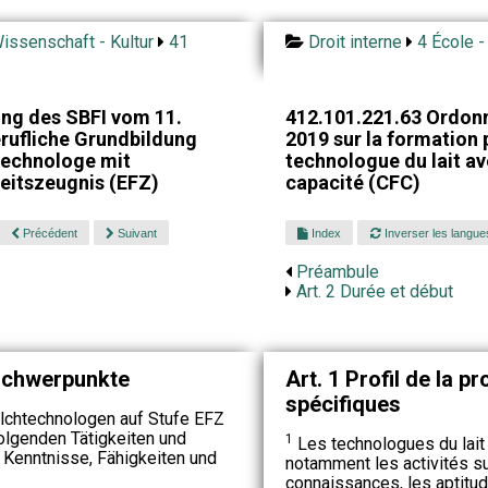
issenschaft - Kultur
41
Droit interne
4 École -
ng des SBFI vom 11.
412.101.221.63 Ordon
rufliche Grundbildung
2019 sur la formation p
technologe mit
technologue du lait av
eitszeugnis (EFZ)
capacité (CFC)
Précédent
Suivant
Index
Inverser les langue
Préambule
Art. 2 Durée et début
 Schwerpunkte
Art. 1 Profil de la 
spécifiques
lchtechnologen auf Stufe EFZ
olgenden Tätigkeiten und
1
Les technologues du lait
 Kenntnisse, Fähigkeiten und
notamment les activités su
connaissances, les aptitu