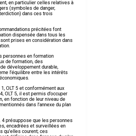
nt, en particulier celles relatives à
gers (symboles de danger,
erdiction) dans ces trois
commandations précitées font
rmation dispensée dans tous les
s sont prises en considération dans
tion.
les personnes en formation
eux de formation, des
 de développement durable,
ne l’équilibre entre les intérêts
 économiques.
al. 1, OLT 5 et conformément aux
. 4, OLT 5, il est permis d’occuper
, en fonction de leur niveau de
 mentionnés dans l’annexe du plan
al. 4 présuppose que les personnes
es, encadrées et surveillées en
s qu’elles courent; ces