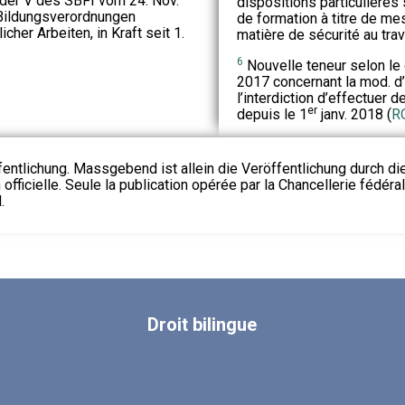
der V des SBFI vom 24. Nov.
dispositions particulières
Bildungsverordnungen
de formation à titre de 
cher Arbeiten, in Kraft seit 1.
matière de sécurité au trav
6
Nouvelle teneur selon le c
2017 concernant la mod. d’O
l’interdiction d’effectuer 
er
depuis le 1
janv. 2018 (
R
fentlichung. Massgebend ist allein die Veröffentlichung durch d
 officielle. Seule la publication opérée par la Chancellerie fédéra
.
Droit
bilingue