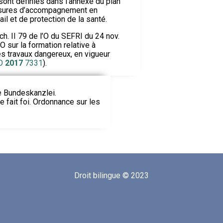
 sont définies dans l’annexe du plan
mesures d’accompagnement en
ail et de protection de la santé.
h. II 79 de l’O du SEFRI du 24 nov.
 sur la formation relative à
des travaux dangereux, en vigueur
O
2017
7331
).
ie Bundeskanzlei.
le fait foi. Ordonnance sur les
Droit bilingue © 2023