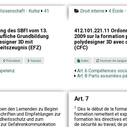
issenschaft - Kultur
41
Droit interne
4 École -
ng des SBFI vom 13.
412.101.221.11 Ordon
ufliche Grundbildung
2009 sur la formation p
esigner 3D mit
polydesigner 3D avec c
eitszeugnis (EFZ)
(CFC)
Précédent
Suivant
Index
Inverser les langue
ompetenz
Art. 6 Compétences soci
Art. 8 Parts assumées par
Art. 7
1
eben den Lernenden zu Beginn
Dès le début de la format
chriften und Empfehlungen zur
formation remettent et ex
ndheitsschutz und zum
formation les directives 
 zur Gefahrenkommunikation
de sécurité au travail, de 