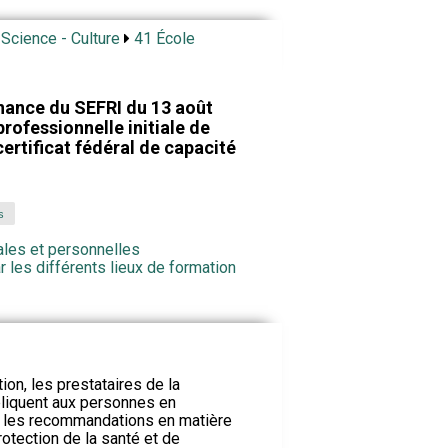
 Science - Culture
41 École
nance du SEFRI du 13 août
rofessionnelle initiale de
ertificat fédéral de capacité
s
ales et personnelles
 les différents lieux de formation
ion, les prestataires de la
pliquent aux personnes en
et les recommandations en matière
protection de la santé et de