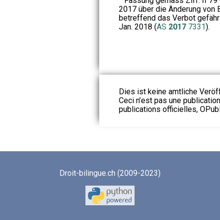
Fassung gemäss Ziff. II 79 
2017 über die Änderung von 
betreffend das Verbot gefährli
Jan. 2018 (
AS
2017
7331
).
Dies ist keine amtliche Veröf
Ceci n’est pas une publication
publications officielles, OPubl
Droit-bilingue.ch (2009-2023)