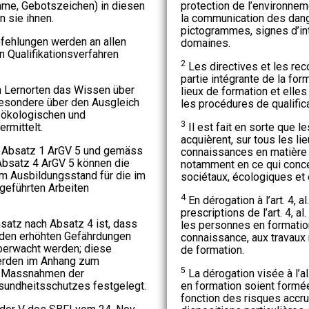
me, Gebotszeichen) in diesen
protection de l’environneme
n sie ihnen.
la communication des dan
pictogrammes, signes d’int
fehlungen werden an allen
domaines.
n Qualifikationsverfahren
2
Les directives et les re
partie intégrante de la fo
n Lernorten das Wissen über
lieux de formation et elle
besondere über den Ausgleich
les procédures de qualifica
 ökologischen und
3
ermittelt.
Il est fait en sorte que 
acquièrent, sur tous les li
4 Absatz 1 ArGV 5 und gemäss
connaissances en matière
Absatz 4 ArGV 5 können die
notamment en ce qui concer
m Ausbildungsstand für die im
sociétaux, écologiques et
geführten Arbeiten
4
En dérogation à l’art. 4, 
prescriptions de l’art. 4, al
satz nach Absatz 4 ist, dass
les personnes en formation
den erhöhten Gefährdungen
connaissance, aux travaux
überwacht werden; diese
de formation.
erden im Anhang zum
5
e Massnahmen der
La dérogation visée à l’
sundheitsschutzes festgelegt.
en formation soient formé
fonction des risques accru