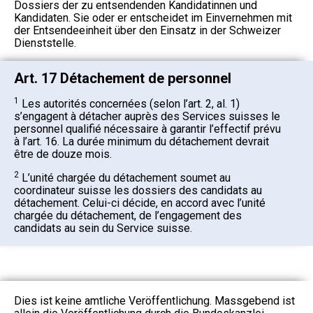
Dossiers der zu entsendenden Kandidatinnen und
Kandidaten. Sie oder er entscheidet im Einvernehmen mit
der Entsendeeinheit über den Einsatz in der Schweizer
Dienststelle.
Art. 17 Détachement de personnel
1
Les autorités concernées (selon l’art. 2, al. 1)
s’engagent à détacher auprès des Services suisses le
personnel qualifié nécessaire à garantir l’effectif prévu
à l’art. 16. La durée minimum du détachement devrait
être de douze mois.
2
L’unité chargée du détachement soumet au
coordinateur suisse les dossiers des candidats au
détachement. Celui-ci décide, en accord avec l’unité
chargée du détachement, de l’engagement des
candidats au sein du Service suisse.
Dies ist keine amtliche Veröffentlichung. Massgebend ist