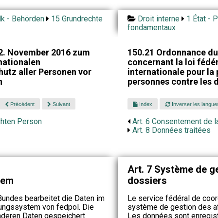
lk - Behörden
15 Grundrechte
Droit interne
1 État - 
fondamentaux
2. November 2016 zum
150.21 Ordonnance du
nationalen
concernant la loi fédér
tz aller Personen vor
internationale pour la
n
personnes contre les d
Précédent
Suivant
Index
Inverser les langue
uchten Person
Art. 6 Consentement de 
Art. 8 Données traitées
Art. 7 Système de ge
tem
dossiers
Bundes bearbeitet die Daten im
Le service fédéral de coor
ungssystem von fedpol. Die
système de gestion des af
nderen Daten gespeichert.
Les données sont enregis