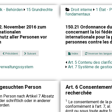
lk - Behörden
15 Grundrechte
Droit interne
1 État - 
fondamentaux
2. November 2016 zum
150.21 Ordonnance du
nationalen
concernant la loi fédér
tz aller Personen vor
internationale pour la
n
personnes contre les d
Précédent
Suivant
Index
Inverser les langue
Art. 5 Contenu des clarifi
nverwaltungssystem
Art. 7 Système de gestio
r gesuchten Person
Art. 6 Consentement
recherchée
en Person nach Artikel 7 Absatz
 schriftlich oder in anderer
1
Le consentement de la p
erden.
conformément à l’art. 7, al. 
écrit ou sous toute autre f