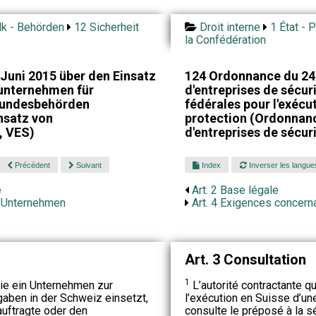
lk - Behörden
12 Sicherheit
Droit interne
1 État - 
la Confédération
Juni 2015 über den Einsatz
124 Ordonnance du 24 
sunternehmen für
d'entreprises de sécur
Bundesbehörden
fédérales pour l'exécu
nsatz von
protection (Ordonnan
, VES)
d'entreprises de sécur
Précédent
Suivant
Index
Inverser les langue
e
Art. 2 Base légale
s Unternehmen
Art. 4 Exigences concerna
Art. 3 Consultation
1
ie ein Unternehmen zur
L’autorité contractante q
ben in der Schweiz einsetzt,
l’exécution en Suisse d’un
auftragte oder den
consulte le préposé à la s