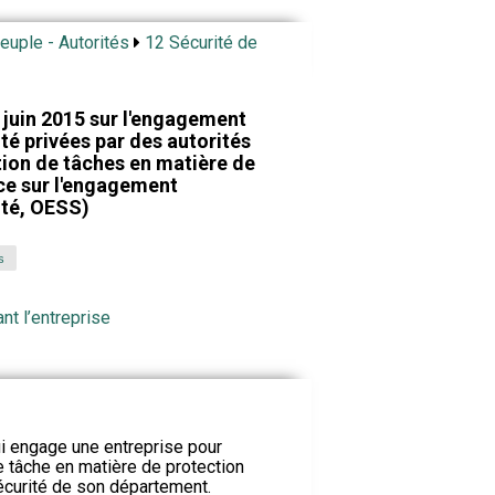
Peuple - Autorités
12 Sécurité de
juin 2015 sur l'engagement
ité privées par des autorités
tion de tâches en matière de
ce sur l'engagement
ité, OESS)
s
nt l’entreprise
ui engage une entreprise pour
e tâche en matière de protection
écurité de son département.