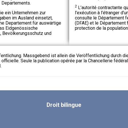
s Departements.
2
L’autorité contractante q
ie ein Unternehmen zur
l’exécution à l’étranger d’
aben im Ausland einsetzt,
consulte le Département f
he Departement für auswärtige
(DFAE) et le Département f
das Eidgenössische
protection de la population
g, Bevölkerungsschutz und
fentlichung. Massgebend ist allein die Veröffentlichung durch d
 officielle. Seule la publication opérée par la Chancellerie fédéra
.
Droit
bilingue