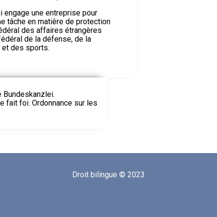
ui engage une entreprise pour
une tâche en matière de protection
édéral des affaires étrangères
édéral de la défense, de la
 et des sports.
ie Bundeskanzlei.
le fait foi. Ordonnance sur les
Droit bilingue © 2023