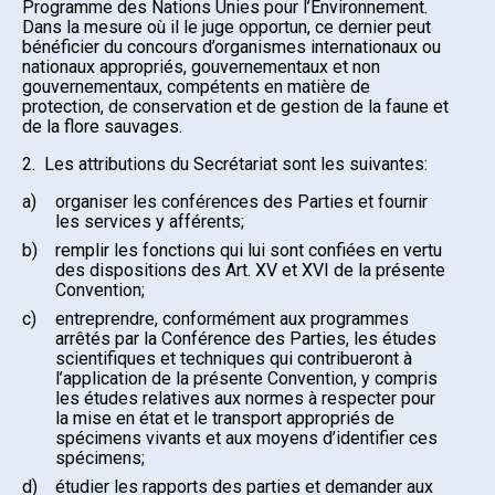
Programme des Nations Unies pour l’Environnement.
Dans la mesure où il le juge opportun, ce dernier peut
bénéficier du concours d’organismes internationaux ou
nationaux appropriés, gouvernementaux et non
gouvernementaux, compétents en matière de
protection, de conservation et de gestion de la faune et
de la flore sauvages.
2. Les attributions du Secrétariat sont les suivantes:
a)
organiser les conférences des Parties et fournir
les services y afférents;
b)
remplir les fonctions qui lui sont confiées en vertu
des dispositions des Art. XV et XVI de la présente
Convention;
c)
entreprendre, conformément aux programmes
arrêtés par la Conférence des Parties, les études
scientifiques et techniques qui contribueront à
l’application de la présente Convention, y compris
les études relatives aux normes à respecter pour
la mise en état et le transport appropriés de
spécimens vivants et aux moyens d’identifier ces
spécimens;
d)
étudier les rapports des parties et demander aux