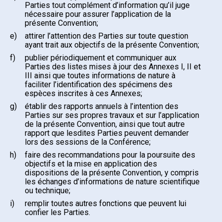
Parties tout complément d’information qu’il juge
nécessaire pour assurer l’application de la
présente Convention;
e)
attirer l’attention des Parties sur toute question
ayant trait aux objectifs de la présente Convention;
f)
publier périodiquement et communiquer aux
Parties des listes mises à jour des Annexes I, II et
III ainsi que toutes informations de nature à
faciliter l’identification des spécimens des
espèces inscrites à ces Annexes;
g)
établir des rapports annuels à l’intention des
Parties sur ses propres travaux et sur l’application
de la présente Convention, ainsi que tout autre
rapport que lesdites Parties peuvent demander
lors des sessions de la Conférence;
h)
faire des recommandations pour la poursuite des
objectifs et la mise en application des
dispositions de la présente Convention, y compris
les échanges d’informations de nature scientifique
ou technique;
i)
remplir toutes autres fonctions que peuvent lui
confier les Parties.