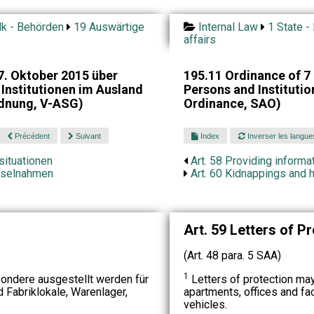
lk - Behörden
19 Auswärtige
Internal Law
1 State -
affairs
. Oktober 2015 über
195.11 Ordinance of 7
Institutionen im Ausland
Persons and Instituti
dnung, V-ASG)
Ordinance, SAO)
Précédent
Suivant
Index
Inverser les langue
nsituationen
Art. 58 Providing informat
eiselnahmen
Art. 60 Kidnappings and 
Art. 59 Letters of P
(Art. 48 para. 5 SAA)
1
ondere ausgestellt werden für
Letters of protection ma
 Fabriklokale, Warenlager,
apartments, offices and f
vehicles.