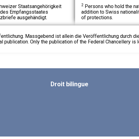
2
hweizer Staatsangehörigkeit
Persons who hold the nati
t des Empfangsstaates
addition to Swiss nationali
zbriefe ausgehändigt.
of protections.
fentlichung. Massgebend ist allein die Veröffentlichung durch d
l publication. Only the publication of the Federal Chancellery is l
Droit
bilingue