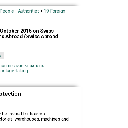
 People - Authorities
19 Foreign
 October 2015 on Swiss
ons Abroad (Swiss Abroad
s
ion in crisis situations
hostage-taking
rotection
y be issued for houses,
actories, warehouses, machines and