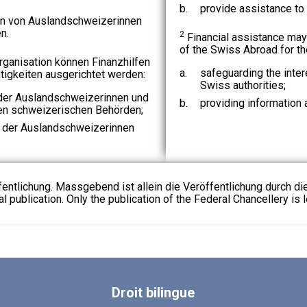
b.
provide assistance to
en von Auslandschweizerinnen
n.
2
Financial assistance may
of the Swiss Abroad for the 
ganisation können Finanzhilfen
a.
safeguarding the inte
tigkeiten ausgerichtet werden:
Swiss authorities;
der Auslandschweizerinnen und
b.
providing information
en schweizerischen Behörden;
g der Auslandschweizerinnen
fentlichung. Massgebend ist allein die Veröffentlichung durch d
l publication. Only the publication of the Federal Chancellery is l
Droit
bilingue