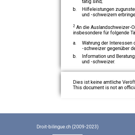
tätig sind;
b.
Hilfeleistungen zugunst
und -schweizern erbringe
2
An die Auslandschweizer-Or
insbesondere für folgende Tä
a.
Wahrung der Interessen 
-schweizer gegenüber d
b.
Information und Beratun
und -schweizer.
Dies ist keine amtliche Veröf
This document is not an officia
Droit-bilingue.ch (2009-2023)