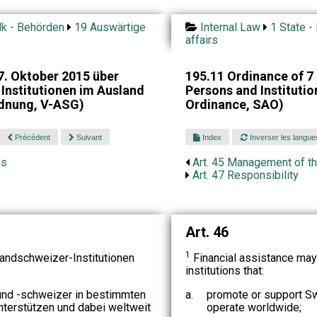
lk - Behörden
19 Auswärtige
Internal Law
1 State -
affairs
. Oktober 2015 über
195.11 Ordinance of 7
Institutionen im Ausland
Persons and Instituti
dnung, V-ASG)
Ordinance, SAO)
Précédent
Suivant
Index
Inverser les langue
ds
Art. 45 Management of t
Art. 47 Responsibility
Art. 46
1
andschweizer-Institutionen
Financial assistance may
institutions that:
nd -schweizer in bestimmten
a.
promote or support Sw
nterstützen und dabei weltweit
operate worldwide;