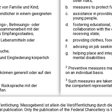
other risks;
von Familie und Kind;
b.
measures to protect fa
endlicher in einem geeigneten
c.
assistance in providin
young people;
ngs-, Betreuungs- oder
d.
fostering educational,
sammenarbeit mit der
collaboration with the
s Empfangsstaates;
receiving state;
 Lebensmitteln oder
e.
providing clothes, fo
f.
advising on job seekin
suche;
g.
helping place and inte
 und Eingliederung körperlich
mental disabilities.
2
Preventive measures may
nnen generell oder auf den
on an individual basis.
3
Such measures are taken 
 Rücksprache mit der
the competent representat
fen.
fentlichung. Massgebend ist allein die Veröffentlichung durch d
l publication. Only the publication of the Federal Chancellery is l