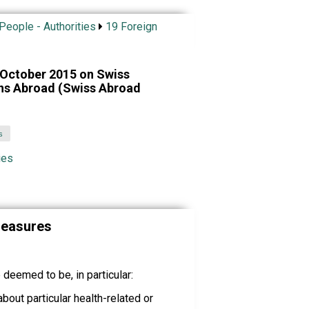
 People - Authorities
19 Foreign
 October 2015 on Swiss
ons Abroad (Swiss Abroad
s
ies
measures
eemed to be, in particular:
bout particular health-related or