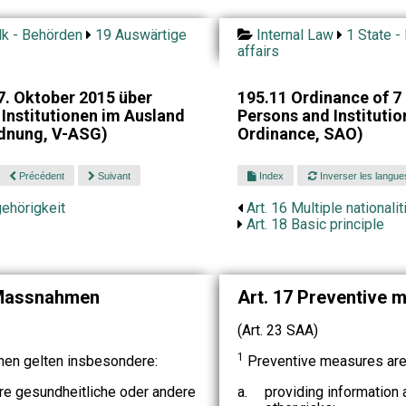
lk - Behörden
19 Auswärtige
Internal Law
1 State -
affairs
. Oktober 2015 über
195.11 Ordinance of 7
Institutionen im Ausland
Persons and Instituti
dnung, V-ASG)
Ordinance, SAO)
Précédent
Suivant
Index
Inverser les langue
ehörigkeit
Art. 16 Multiple nationalit
Art. 18 Basic principle
 Massnahmen
Art. 17 Preventive 
(Art. 23 SAA)
1
n gelten insbesondere:
Preventive measures are d
re gesundheitliche oder andere
a.
providing information a