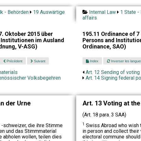
lk - Behörden
19 Auswärtige
Internal Law
1 State -
affairs
. Oktober 2015 über
195.11 Ordinance of 7
Institutionen im Ausland
Persons and Instituti
dnung, V-ASG)
Ordinance, SAO)
Précédent
Suivant
Index
Inverser les langue
aterials
Art. 12 Sending of voting
genössischer Volksbegehren
Art. 14 Signing federal po
n der Urne
Art. 13 Voting at the
(Art. 18 para. 3 SAA)
1
-schweizer, die ihre Stimme
Swiss Abroad who wish to 
ben und das Stimmmaterial
in person and collect their
 abholen wollen, teilen dies
electoral commune should 