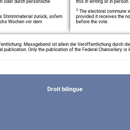
h oder durch persönliche
this in writing or in person.
2
The electoral commune wil
 Stimmmaterial zurück, sofern
provided it receives the no
echs Wochen vor dem
before the vote.
fentlichung. Massgebend ist allein die Veröffentlichung durch d
l publication. Only the publication of the Federal Chancellery is l
Droit
bilingue