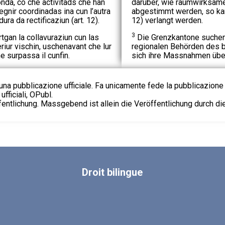
nda, co che activitads che han
darüber, wie raumwirksame
 vegnir coordinadas ina cun l’autra
abgestimmt werden, so kan
ra da rectificaziun (art. 12).
12) verlangt werden.
3
tgan la collavuraziun cun las
Die Grenzkantone suchen
eriur vischin, uschenavant che lur
regionalen Behörden des 
e surpassa il cunfin.
sich ihre Massnahmen übe
na pubblicazione ufficiale. Fa unicamente fede la pubblicazione 
fficiali, OPubl.
fentlichung. Massgebend ist allein die Veröffentlichung durch d
Droit
bilingue