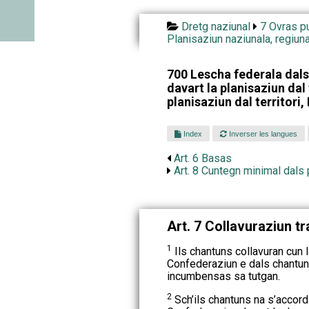
Dretg naziunal
7 Ovras pu
Planisaziun naziunala, regiu
700 Lescha federala dals
davart la planisaziun dal 
planisaziun dal territori,
Index
Inverser les langues
Art. 6 Basas
Art. 8 Cuntegn minimal dals 
Art. 7 Collavuraziun tr
1
Ils chantuns collavuran cun l
Confederaziun e dals chantun
incumbensas sa tutgan.
2
Sch’ils chantuns na s’accorda