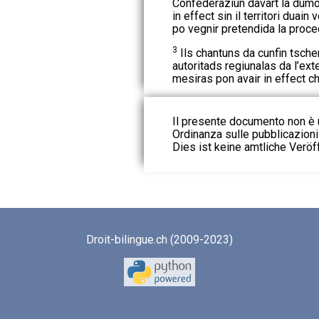
Confederaziun davart la dumo
in effect sin il territori duain
po vegnir pretendida la procedu
3
Ils chantuns da cunfin tscher
autoritads regiunalas da l’ext
mesiras pon avair in effect ch
Il presente documento non è u
Ordinanza sulle pubblicazioni u
Dies ist keine amtliche Veröf
Droit-bilingue.ch (2009-2023)