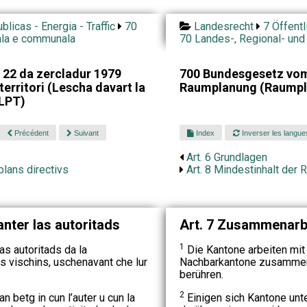
blicas - Energia - Traffic
70
Landesrecht
7 Öffentl
nala e communala
70 Landes-, Regional- und
 22 da zercladur 1979
700 Bundesgesetz vom 
territori (Lescha davart la
Raumplanung (Raumpl
 LPT)
Précédent
Suivant
Index
Inverser les langue
Art. 6 Grundlagen
plans directivs
Art. 8 Mindestinhalt der 
anter las autoritads
Art. 7 Zusammenarb
1
as autoritads da la
Die Kantone arbeiten mi
s vischins, uschenavant che lur
Nachbarkantone zusammen,
berühren.
2
n betg in cun l’auter u cun la
Einigen sich Kantone unt