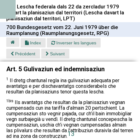
700 Lescha federala dals 22 da zercladur 1979
davart la planisaziun dal territori (Lescha davart la
planisaziun dal territori, LPT)
700 Bundesgesetz vom 22. Juni 1979 über die
Raumplanung (Raumplanungsgesetz, RPG)
Index
Inverser les langues
Précédent
Suivant
Art. 5 Gulivaziun ed indemnisaziun
1
Il dretg chantunal regla ina gulivaziun adequata per
avantatgs e per dischavantatgs considerabels che
resultan da planisaziuns tenor questa lescha.
1bis
Ils avantatgs che resultan da la planisaziun vegnan
cumpensads cun ina tariffa d’almain 20 pertschient. La
cumpensaziun sto vegnir pajada, cur ch’il bain immobigliar
vegn surbajegià u vendì. Il dretg chantunal concepescha la
cumpensaziun, uschia ch’i vegnan cumpensadas almain
las plivalurs che resultan da l’attribuziun duraivla dal terren
13
ad ina zona da construcziun.