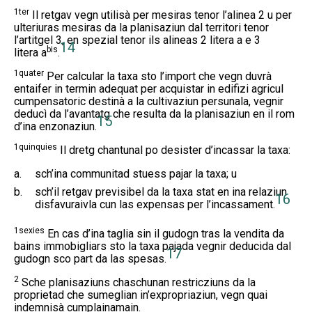
1ter
Il retgav vegn utilisà per mesiras tenor l’alinea 2 u per
ulteriuras mesiras da la planisaziun dal territori tenor
l’artitgel 3, en spezial tenor ils alineas 2 litera a e 3
14
bis
litera a
.
1quater
Per calcular la taxa sto l’import che vegn duvrà
entaifer in termin adequat per acquistar in edifizi agricul
cumpensatoric destinà a la cultivaziun persunala, vegnir
deducì da l’avantatg che resulta da la planisaziun en il rom
15
d’ina enzonaziun.
1quinquies
Il dretg chantunal po desister d’incassar la taxa:
a.
sch’ina communitad stuess pajar la taxa; u
b.
sch’il retgav previsibel da la taxa stat en ina relaziun
16
disfavuraivla cun las expensas per l’incassament.
1sexies
En cas d’ina taglia sin il gudogn tras la vendita da
bains immobigliars sto la taxa pajada vegnir deducida dal
17
gudogn sco part da las spesas.
2
Sche planisaziuns chaschunan restricziuns da la
proprietad che sumeglian in’expropriaziun, vegn quai
indemnisà cumplainamain.