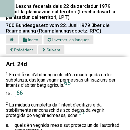
700 Lescha federala dals 22 da zercladur 1979
davart la planisaziun dal territori (Lescha davart la
planisaziun dal territori, LPT)
700 Bundesgesetz vom 22. Juni 1979 über die
Raumplanung (Raumplanungsgesetz, RPG)
Index
Inverser les langues
Précédent
Suivant
Art. 24d
1
En edifizis d’abitar agriculs ch’èn mantegnids en lur
substanza, dastgan vegnir permessas utilisaziuns per
65
intents d’abitar betg agriculs.
66
1bis
…
2
La midada cumpletta da l’intent d’edifizis e da
stabiliments renconuschids sco degns da vegnir
67
protegids po vegnir admessa, sche:
a.
quels èn vegnids mess sut protecziun da l’autoritad