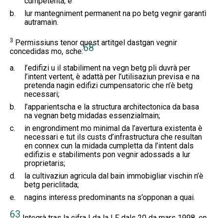
cumpetenta; e
b.
lur mantegniment permanent na po betg vegnir garantì
autramain.
3
Permissiuns tenor quest artitgel dastgan vegnir
68
concedidas mo, sche:
a.
l’edifizi u il stabiliment na vegn betg pli duvrà per
l’intent vertent, è adattà per l’utilisaziun previsa e na
pretenda nagin edifizi cumpensatoric che n’è betg
necessari;
b.
l’apparientscha e la structura architectonica da basa
na vegnan betg midadas essenzialmain;
c.
in engrondiment mo minimal da l’avertura existenta è
necessari e tut ils custs d’infrastructura che resultan
en connex cun la midada cumpletta da l’intent dals
edifizis e stabiliments pon vegnir adossads a lur
proprietaris;
d.
la cultivaziun agricula dal bain immobigliar vischin n’è
betg periclitada;
e.
nagins interess predominants na s’opponan a quai.
63
Integrà tras la cifra I da la LF dals 20 da mars 1998, en