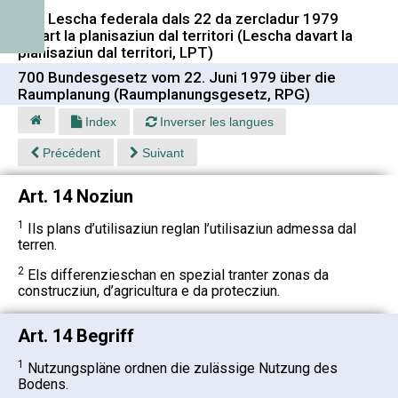
700 Lescha federala dals 22 da zercladur 1979
davart la planisaziun dal territori (Lescha davart la
planisaziun dal territori, LPT)
700 Bundesgesetz vom 22. Juni 1979 über die
Raumplanung (Raumplanungsgesetz, RPG)
Index
Inverser les langues
Précédent
Suivant
Art. 14 Noziun
1
Ils plans d’utilisaziun reglan l’utilisaziun admessa dal
terren.
2
Els differenzieschan en spezial tranter zonas da
construcziun, d’agricultura e da protecziun.
Art. 14 Begriff
1
Nutzungspläne ordnen die zulässige Nutzung des
Bodens.