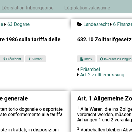
Législation fribourgeoise
Législation valaisanne
ze
63 Dogane
Landesrecht
6 Finanz
e 1986 sulla tariffa delle
632.10 Zolltarifgeset
Précédent
Suivant
Index
Inverser les langue
Präambel
Art. 2 Zollbemessung
e generale
Art. 1 Allgemeine Zol
1
 territorio doganale o asportate
Alle Waren, die ins Zollg
te conformemente alla tariffa
verbracht werden, müssen 
Anhängen 1 und 2 veranlag
2
e in trattati, in disposizioni
Vorbehalten bleiben Abw