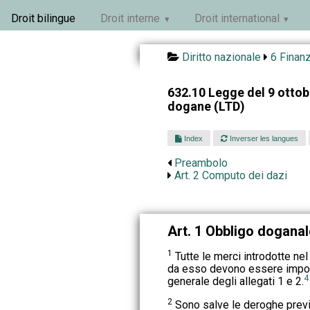
Droit bilingue
Droit interne
Droit international
Diritto nazionale
6 Finan
632.10 Legge del 9 ottobr
dogane (LTD)
Index
Inverser les langues
Preambolo
Art. 2 Computo dei dazi
Art. 1 Obbligo doganal
1
Tutte le merci introdotte nel
da esso devono essere impos
4
generale degli allegati 1 e 2.
2
Sono salve le deroghe previst