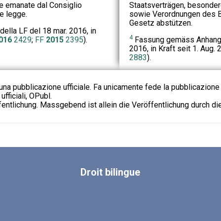
nze emanate dal Consiglio
Staatsverträgen, besond
te legge.
sowie Verordnungen des Bu
Gesetz abstützen.
 della LF del 18 mar. 2016, in
4
016
2429
;
FF
2015
2395
).
Fassung gemäss Anhang Z
2016, in Kraft seit 1. Aug. 
2883
).
na pubblicazione ufficiale. Fa unicamente fede la pubblicazione 
fficiali, OPubl.
fentlichung. Massgebend ist allein die Veröffentlichung durch d
Droit
bilingue