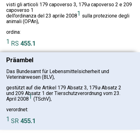
visti gli articoli 179 capoverso 3, 179
a
capoverso 2 e 209
capoverso 1
1
dell’ordinanza del 23 aprile 2008
sulla protezione degli
animali (OPAn),
ordina:
1
RS
455.1
Präambel
Das Bundesamt für Lebensmittelsicherheit und
Veterinärwesen (BLV),
gestützt auf die Artikel 179 Absatz 3, 179
a
Absatz 2
und 209 Absatz 1 der Tierschutzverordnung vom 23.
1
April 2008
(TSchV),
verordnet:
1
SR
455.1