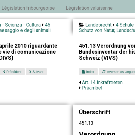
Législation fribourgeoise
Législation valaisanne
 - Scienza - Cultura
45
Landesrecht
4 Schule 
paesaggio e degli animali
Schutz von Natur, Landscha
aprile 2010 riguardante
451.13 Verordnung vom
le vie di comunicazione
Bundesinventar der hi
(OIVS)
Schweiz (VIVS)
Précédent
Suivant
Index
Inverser les langue
Art. 14 Inkrafttreten
Präambel
Überschrift
451.13
Verordnung