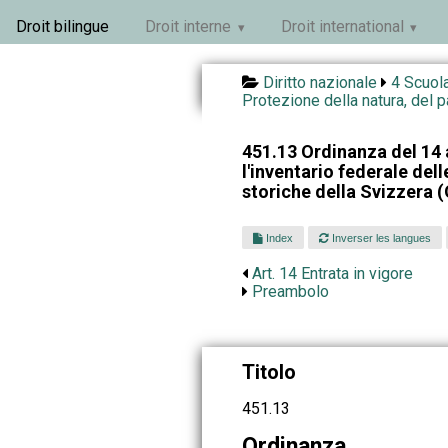
Droit bilingue
Droit interne
Droit international
Diritto nazionale
4 Scuola
Protezione della natura, del 
451.13 Ordinanza del 14 
l'inventario federale del
storiche della Svizzera 
Index
Inverser les langues
Art. 14 Entrata in vigore
Preambolo
Titolo
451.13
Ordinanza