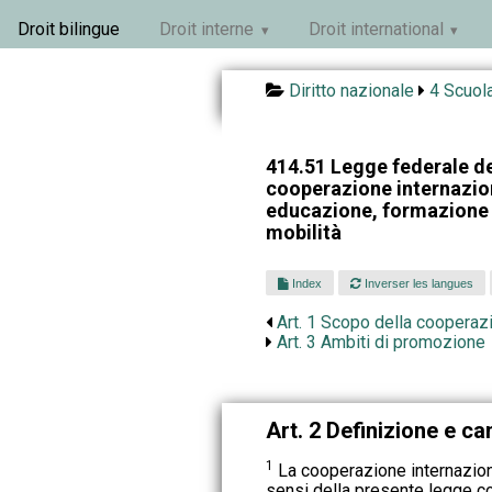
Droit bilingue
Droit interne
Droit international
Diritto nazionale
4 Scuola
414.51 Legge federale del
cooperazione internazion
educazione, formazione 
mobilità
Index
Inverser les langues
Art. 1 Scopo della cooperaz
Art. 3 Ambiti di promozione
Art. 2 Definizione e c
1
La cooperazione internaziona
sensi della presente legge c