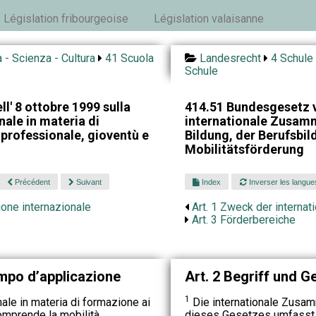
Législation fribourgeoise
Législation valaisanne
 - Scienza - Cultura
41 Scuola
Landesrecht
4 Schule 
Schule
l' 8 ottobre 1999 sulla
414.51 Bundesgesetz v
ale in materia di
internationale Zusamm
professionale, gioventù e
Bildung, der Berufsbi
Mobilitätsförderung
Précédent
Suivant
Index
Inverser les langue
ione internazionale
Art. 1 Zweck der interna
Art. 3 Förderbereiche
ampo d’applicazione
Art. 2 Begriff und G
1
le in materia di formazione ai
Die internationale Zusam
omprende la mobilità
dieses Gesetzes umfasst di