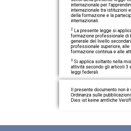
internazionale per l’apprendi
internazionale tra istituzioni
della formazione e la partec
internazionali.
2
La presente legge si applica 
formazione professionale di b
generale del livello secondari
professionale superiore, alle 
formazione continua e alle att
3
Si applica soltanto nella mis
attività secondo gli articoli 3
leggi federali.
Il presente documento non è u
Ordinanza sulle pubblicazioni u
Dies ist keine amtliche Veröf