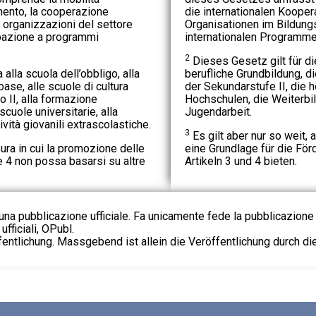
mento, la cooperazione
die internationalen Kooper
 e organizzazioni del settore
Organisationen im Bildung
ipazione a programmi
internationalen Programme
2
Dieses Gesetz gilt für di
alla scuola dell’obbligo, alla
berufliche Grundbildung, d
ase, alle scuole di cultura
der Sekundarstufe II, die 
o II, alla formazione
Hochschulen, die Weiterbi
scuole universitarie, alla
Jugendarbeit.
ività giovanili extrascolastiche.
3
Es gilt aber nur so weit,
ura in cui la promozione delle
eine Grundlage für die Fö
 e 4 non possa basarsi su altre
Artikeln 3 und 4 bieten.
na pubblicazione ufficiale. Fa unicamente fede la pubblicazione 
fficiali, OPubl.
fentlichung. Massgebend ist allein die Veröffentlichung durch d