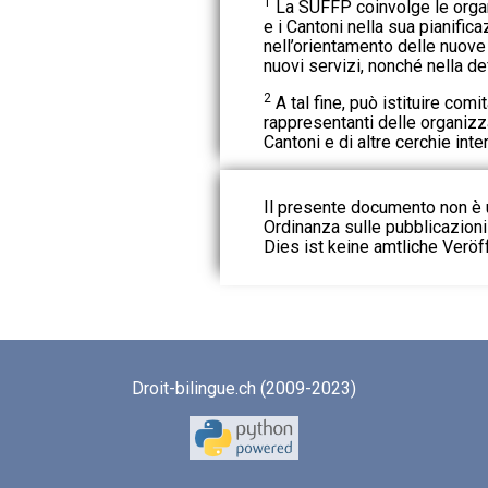
1
La SUFFP coinvolge le orga
e i Cantoni nella sua pianifica
nell’orientamento delle nuove
nuovi servizi, nonché nella def
2
A tal fine, può istituire comi
rappresentanti delle organizz
Cantoni e di altre cerchie inte
Il presente documento non è u
Ordinanza sulle pubblicazioni u
Dies ist keine amtliche Veröf
Droit-bilingue.ch (2009-2023)