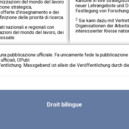
Kantone in ihre strategisc
nizzazioni del mondo del lavoro
neuer Lehrangebote und Di
zione strategica,
Festlegung von Forschung
 offerte d’insegnamento e dei
inizione delle priorità di ricerca.
2
Sie kann dazu mit Vertret
Organisationen der Arbeits
tati nazionali e regionali con
interessierter Kreise natio
azioni del mondo del lavoro, dei
ressate.
na pubblicazione ufficiale. Fa unicamente fede la pubblicazione 
fficiali, OPubl.
fentlichung. Massgebend ist allein die Veröffentlichung durch d
Droit
bilingue