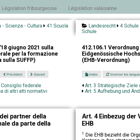
Législation fribourgeoise
Législation valaisanne
 - Scienza - Cultura
41 Scuola
Landesrecht
4 Schule 
Schule
'18 giugno 2021 sulla
412.106.1 Verordnung 
erale per la formazione
Eidgenössische Hochsc
a sulla SUFFP)
(EHB-Verordnung)
Précédent
Suivant
Index
Inverser les langue
el Consiglio federale
Art. 3 Strategische Ziel
 di altri atti normativi
Art. 5 Aufhebung und Änd
dei partner della
Art. 4 Einbezug der
ale da parte della
EHB
1
Die EHB bezieht die Orga