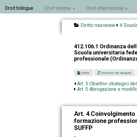
Droit bilingue
Droit interne
Droit international
Diritto nazionale
4 Scuola
412.106.1 Ordinanza dell
Scuola universitaria fed
professionale (Ordinanz
Index
Inverser les langues
Art. 3 Obiettivi strategici d
Art. 5 Abrogazione e modifica
Art. 4 Coinvolgimento 
formazione profession
SUFFP