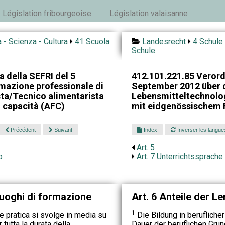
Législation fribourgeoise
Législation valaisanne
 - Scienza - Cultura
41 Scuola
Landesrecht
4 Schule 
Schule
 della SEFRI del 5
412.101.221.85 Verord
mazione professionale di
September 2012 über d
sta/Tecnico alimentarista
Lebensmitteltechnolo
i capacità (AFC)
mit eidgenössischem 
Précédent
Suivant
Index
Inverser les langue
Art. 5
o
Art. 7 Unterrichtssprache
 luoghi di formazione
Art. 6 Anteile der Le
1
 pratica si svolge in media su
Die Bildung in berufliche
 tutta la durata della
Dauer der beruflichen Grun