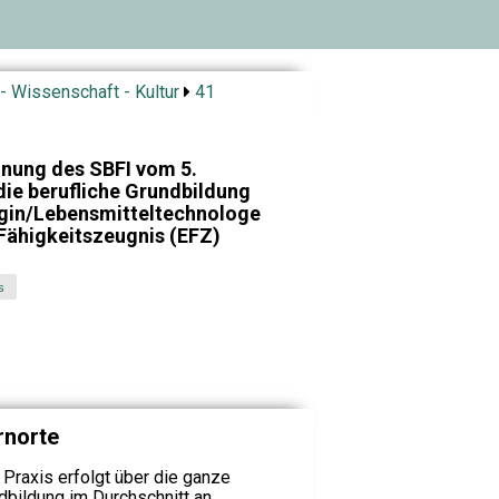
- Wissenschaft - Kultur
41
nung des SBFI vom 5.
ie berufliche Grundbildung
gin/Lebensmitteltechnologe
Fähigkeitszeugnis (EFZ)
s
rnorte
r Praxis erfolgt über die ganze
dbildung im Durchschnitt an