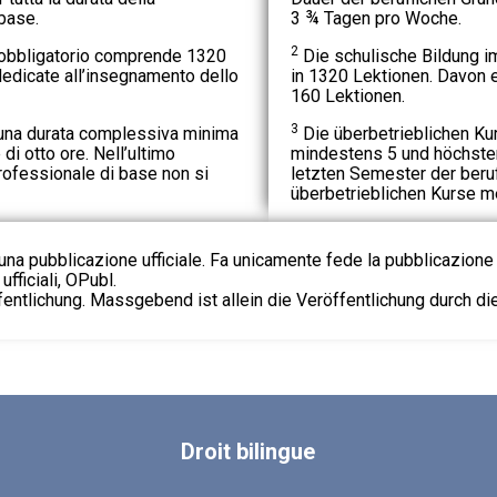
base.
3 ¾ Tagen pro Woche.
2
obbligatorio comprende 1320
Die schulische Bildung im
dedicate all’insegnamento dello
in 1320 Lektionen. Davon e
160 Lektionen.
3
o una durata complessiva minima
Die überbetrieblichen K
di otto ore. Nell’ultimo
mindestens 5 und höchste
ofessionale di base non si
letzten Semester der beruf
überbetrieblichen Kurse me
na pubblicazione ufficiale. Fa unicamente fede la pubblicazione 
fficiali, OPubl.
fentlichung. Massgebend ist allein die Veröffentlichung durch d
Droit
bilingue