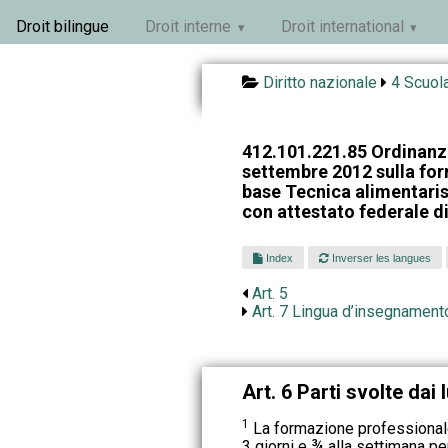
Droit bilingue
Droit interne
Droit international
Diritto nazionale
4 Scuola
412.101.221.85 Ordinanza
settembre 2012 sulla for
base Tecnica alimentari
con attestato federale d
Index
Inverser les langues
Art. 5
Art. 7 Lingua d’insegnament
Art. 6 Parti svolte dai
1
La formazione professionale
3 giorni e ¾ alla settimana per