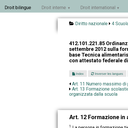
Droit bilingue
Droit interne
Droit international
Diritto nazionale
4 Scuola
412.101.221.85 Ordinanza
settembre 2012 sulla for
base Tecnica alimentari
con attestato federale d
Index
Inverser les langues
Art. 11 Numero massimo di 
Art. 13 Formazione scolasti
organizzata dalla scuola
Art. 12 Formazione in
1
La persona in formazione t