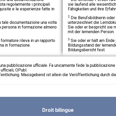
ota regolarmente i principali
sie laufend alle wesentlic
quisite e le esperienze fatte in
Fähigkeiten und ihre Erfahr
2
Die Berufsbildnerin oder 
ma tale documentazione una volta
unterzeichnet die Lerndok
la persona in formazione almeno
Sie oder er bespricht sie
mit der lernenden Person.
3
 formatore rileva in un rapporto
Sie oder er hält am End
ona in formazione.
Bildungsstand der lernend
Bildungsbericht fest.
na pubblicazione ufficiale. Fa unicamente fede la pubblicazione 
fficiali, OPubl.
fentlichung. Massgebend ist allein die Veröffentlichung durch d
Droit
bilingue