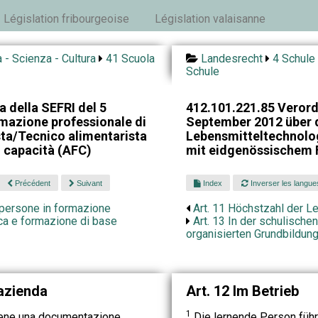
Législation fribourgeoise
Législation valaisanne
 - Scienza - Cultura
41 Scuola
Landesrecht
4 Schule 
Schule
 della SEFRI del 5
412.101.221.85 Verord
mazione professionale di
September 2012 über d
sta/Tecnico alimentarista
Lebensmitteltechnolo
i capacità (AFC)
mit eidgenössischem 
Précédent
Suivant
Index
Inverser les langue
persone in formazione
Art. 11 Höchstzahl der L
ca e formazione di base
Art. 13 In der schulische
organisierten Grundbildun
 azienda
Art. 12 Im Betrieb
1
iene una documentazione
Die lernende Person führ