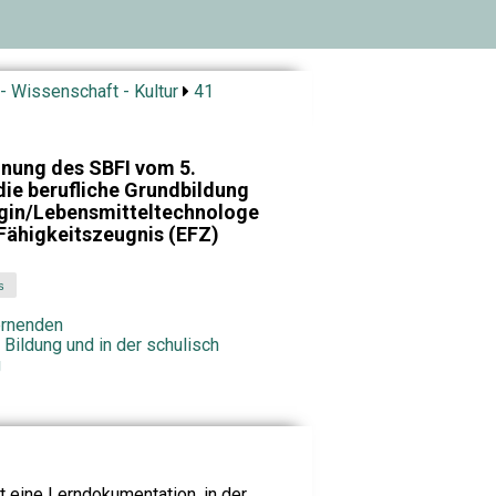
- Wissenschaft - Kultur
41
nung des SBFI vom 5.
ie berufliche Grundbildung
gin/Lebensmitteltechnologe
Fähigkeitszeugnis (EFZ)
s
ernenden
n Bildung und in der schulisch
g
t eine Lerndokumentation, in der