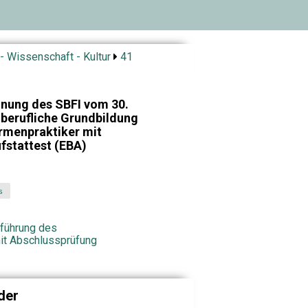
- Wissenschaft - Kultur
41
dnung des SBFI vom 30.
 berufliche Grundbildung
rmenpraktiker mit
fstattest (EBA)
s
hführung des
mit Abschlussprüfung
der