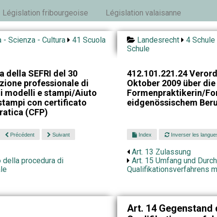
Législation fribourgeoise
Législation valaisanne
 - Scienza - Cultura
41 Scuola
Landesrecht
4 Schule 
Schule
 della SEFRI del 30
412.101.221.24 Veror
zione professionale di
Oktober 2009 über die
di modelli e stampi/Aiuto
Formenpraktikerin/Fo
stampi con certificato
eidgenössischem Beru
ratica (CFP)
Précédent
Suivant
Index
Inverser les langue
Art. 13 Zulassung
 della procedura di
Art. 15 Umfang und Durc
le
Qualifikationsverfahrens 
Art. 14 Gegenstand 