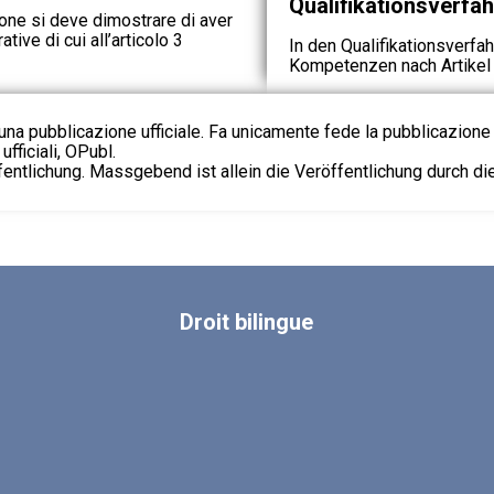
Qualifikationsverfa
ione si deve dimostrare di aver
ive di cui all’articolo 3
In den Qualifikationsverfa
Kompetenzen nach Artikel
na pubblicazione ufficiale. Fa unicamente fede la pubblicazione 
fficiali, OPubl.
fentlichung. Massgebend ist allein die Veröffentlichung durch d
Droit
bilingue