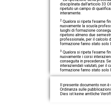
disciplinata dall’articolo 33
ripetuto un campo di qualifica
interamente.
2
Qualora si ripeta l’esame fi
nuovamente la scuola professi
luoghi di formazione consegui
ripetono almeno due semestr
professionale, per il calcolo d
formazione fanno stato solo 
3
Qualora si ripeta l’esame fi
nuovamente i corsi interaziend
conseguita in precedenza. Se s
interaziendali valutati, per il 
formazione fanno stato solo 
Il presente documento non è u
Ordinanza sulle pubblicazioni u
Dies ist keine amtliche Veröf