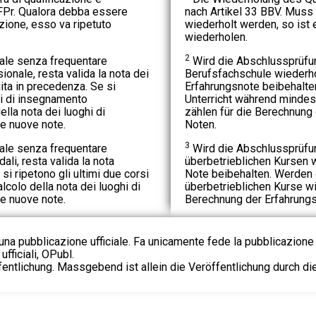
 OFPr. Qualora debba essere
nach Artikel 33 BBV. Muss 
zione, esso va ripetuto
wiederholt werden, so ist 
wiederholen.
2
nale senza frequentare
Wird die Abschlussprüfu
onale, resta valida la nota dei
Berufsfachschule wiederhol
ta in precedenza. Se si
Erfahrungsnote beibehalte
i di insegnamento
Unterricht während mindes
ella nota dei luoghi di
zählen für die Berechnung
le nuove note.
Noten.
3
nale senza frequentare
Wird die Abschlussprüfu
ali, resta valida la nota
überbetrieblichen Kursen w
i ripetono gli ultimi due corsi
Note beibehalten. Werden 
calcolo della nota dei luoghi di
überbetrieblichen Kurse wi
le nuove note.
Berechnung der Erfahrungs
na pubblicazione ufficiale. Fa unicamente fede la pubblicazione 
fficiali, OPubl.
fentlichung. Massgebend ist allein die Veröffentlichung durch d