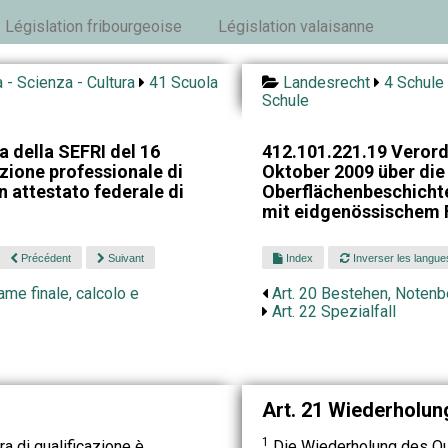
Législation fribourgeoise
Législation valaisanne
 - Scienza - Cultura
41 Scuola
Landesrecht
4 Schule 
Schule
 della SEFRI del 16
412.101.221.19 Veror
zione professionale di
Oktober 2009 über die
 attestato federale di
Oberflächenbeschicht
mit eidgenössischem 
Précédent
Suivant
Index
Inverser les langue
me finale, calcolo e
Art. 20 Bestehen, Noten
Art. 22 Spezialfall
Art. 21 Wiederholun
1
a di qualificazione è
Die Wiederholung des Qual