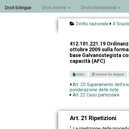
Droit bilingue
Droit interne
Droit international
Diritto nazionale
4 Scuola
412.101.221.19 Ordinanza
ottobre 2009 sulla forma
base Galvanostegista con
capacità (AFC)
Index
Inverser les langues
Art. 20 Superamento dell’esa
ponderazione delle note
Art. 22 Caso particolare
Art. 21 Ripetizioni
1
La ripetizione della procedur