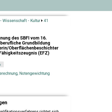
- Wissenschaft - Kultur
41
dnung des SBFI vom 16.
 berufliche Grundbildung
erin/Oberflächenbeschichter
Fähigkeitszeugnis (EFZ)
s
berechnung, Notengewichtung
gen
ifikationsverfahrens richtet sich