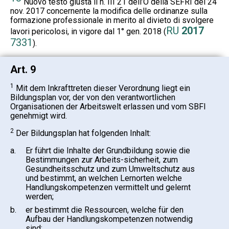
Nuovo testo giusta il n. III 21 dell’O della SEFRI del 24
nov. 2017 concernente la modifica delle ordinanze sulla
formazione professionale in merito al divieto di svolgere
RU
2017
lavori pericolosi, in vigore dal 1° gen. 2018 (
7331
).
Art. 9
1
Mit dem Inkrafttreten dieser Verordnung liegt ein
Bildungsplan vor, der von den verantwortlichen
Organisationen der Arbeitswelt erlassen und vom SBFI
genehmigt wird.
2
Der Bildungsplan hat folgenden Inhalt:
a.
Er führt die Inhalte der Grundbildung sowie die
Bestimmungen zur Arbeits-sicherheit, zum
Gesundheitsschutz und zum Umweltschutz aus
und bestimmt, an welchen Lernorten welche
Handlungskompetenzen vermittelt und gelernt
werden;
b.
er bestimmt die Ressourcen, welche für den
Aufbau der Handlungskompetenzen notwendig
sind;