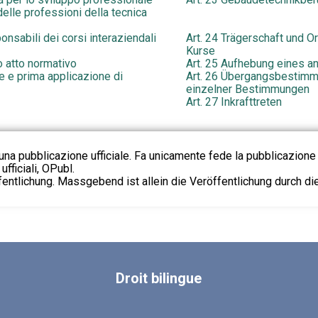
delle professioni della tecnica
nsabili dei corsi interaziendali
Art. 24 Trägerschaft und O
Kurse
o atto normativo
Art. 25 Aufhebung eines a
ie e prima applicazione di
Art. 26 Übergangsbestim
einzelner Bestimmungen
Art. 27 Inkrafttreten
na pubblicazione ufficiale. Fa unicamente fede la pubblicazione 
fficiali, OPubl.
fentlichung. Massgebend ist allein die Veröffentlichung durch d
Droit
bilingue