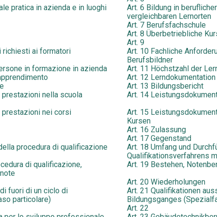
e pratica in azienda e in luoghi
Art. 6 Bildung in beruflich
vergleichbaren Lernorten
Art. 7 Berufsfachschule
Art. 8 Überbetriebliche Ku
Art. 9
 richiesti ai formatori
Art. 10 Fachliche Anforder
Berufsbildner
rsone in formazione in azienda
Art. 11 Höchstzahl der Le
’apprendimento
Art. 12 Lerndokumentation
ne
Art. 13 Bildungsbericht
prestazioni nella scuola
Art. 14 Leistungsdokument
prestazioni nei corsi
Art. 15 Leistungsdokument
Kursen
Art. 16 Zulassung
Art. 17 Gegenstand
della procedura di qualificazione
Art. 18 Umfang und Durchf
Qualifikationsverfahrens 
cedura di qualificazione,
Art. 19 Bestehen, Notenb
 note
Art. 20 Wiederholungen
di fuori di un ciclo di
Art. 21 Qualifikationen au
so particolare)
Bildungsganges (Spezialfa
Art. 22
 per lo sviluppo professionale
Art. 23 Gebäudetechnikber