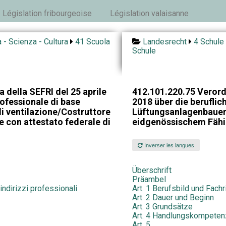
Législation fribourgeoise
Législation valaisanne
 - Scienza - Cultura
41 Scuola
Landesrecht
4 Schule 
Schule
 della SEFRI del 25 aprile
412.101.220.75 Verord
ofessionale di base
2018 über die berufli
di ventilazione/Costruttore
Lüftungsanlagenbauer
ne con attestato federale di
eidgenössischem Fähi
Inverser les langues
Überschrift
Präambel
indirizzi professionali
Art. 1 Berufsbild und Fach
Art. 2 Dauer und Beginn
Art. 3 Grundsätze
Art. 4 Handlungskompete
Art. 5