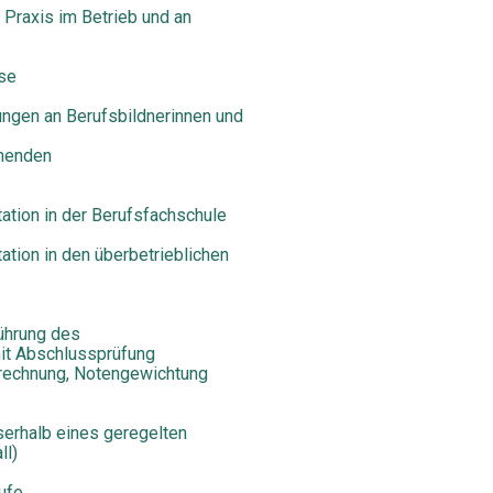
er Praxis im Betrieb und an
rse
ungen an Berufsbildnerinnen und
rnenden
ation in der Berufsfachschule
ation in den überbetrieblichen
ührung des
mit Abschlussprüfung
erechnung, Notengewichtung
sserhalb eines geregelten
ll)
ufe