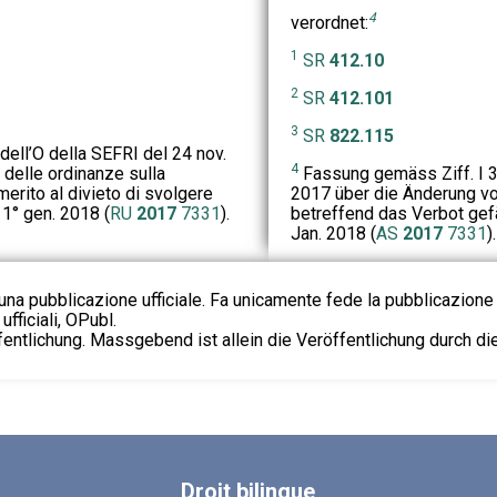
4
verordnet:
1
SR
412.10
2
SR
412.101
3
SR
822.115
 dell’O della SEFRI del 24 nov.
4
delle ordinanze sulla
Fassung gemäss Ziff. I 3
erito al divieto di svolgere
2017 über die Änderung v
l 1° gen. 2018 (
RU
2017
7331
).
betreffend das Verbot gefäh
Jan. 2018 (
AS
2017
7331
).
na pubblicazione ufficiale. Fa unicamente fede la pubblicazione 
fficiali, OPubl.
fentlichung. Massgebend ist allein die Veröffentlichung durch d
Droit
bilingue