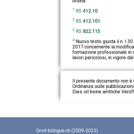
ordina:
1
RS
412.10
2
RS
412.101
3
RS
822.115
4
Nuovo testo giusta il n. I 30
2017 concernente la modifica 
formazione professionale in m
lavori pericolosi, in vigore da
Il presente documento non è u
Ordinanza sulle pubblicazioni u
Dies ist keine amtliche Veröf
Droit-bilingue.ch (2009-2023)