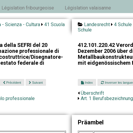
Législation fribourgeoise
Législation valaisanne
 - Scienza - Cultura
41 Scuola
Landesrecht
4 Schule 
Schule
 della SEFRI del 20
412.101.220.42 Veror
mazione professionale di
Dezember 2006 über di
costruttrice/Disegnatore-
Metallbaukonstrukteu
estato federale di
mit eidgenössischem 
Précédent
Suivant
Index
Inverser les langue
Überschrift
ilo professionale
Art. 1 Berufsbezeichnung
Präambel