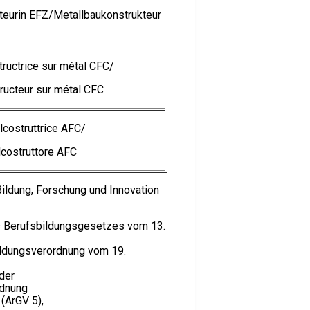
teurin EFZ/Metallbaukonstrukteur
ructrice sur métal CFC/
ructeur sur métal CFC
lcostruttrice AFC/
costruttore AFC
Bildung, Forschung und Innovation
es Berufsbildungsgesetzes vom 13.
bildungsverordnung vom 19.
 der
rdnung
(ArGV 5),