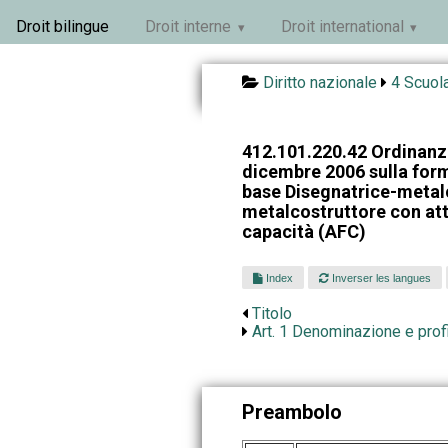
Droit bilingue
Droit interne
Droit international
Diritto nazionale
4 Scuola
412.101.220.42 Ordinanza
dicembre 2006 sulla for
base Disegnatrice-metal
metalcostruttore con att
capacità (AFC)
Index
Inverser les langues
Titolo
Art. 1 Denominazione e prof
Preambolo