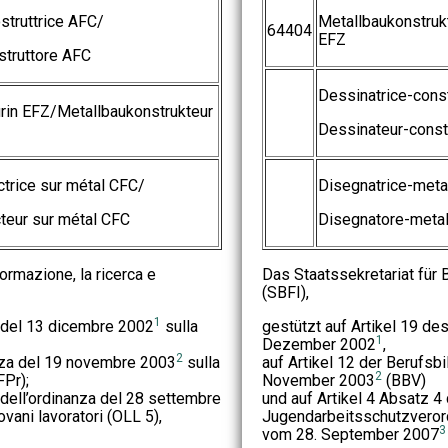
struttrice AFC/
Metallbaukonstruk
64404
EFZ
struttore AFC
Dessinatrice-const
rin EFZ/Metallbaukonstrukteur
Dessinateur-const
ctrice sur métal CFC/
Disegnatrice-meta
teur sur métal CFC
Disegnatore-metal
formazione, la ricerca e
Das Staatssekretariat für 
(SBFI),
1
ge del 13 dicembre 2002
sulla
gestützt auf Artikel 19 d
1
Dezember 2002
,
2
nanza del 19 novembre 2003
sulla
auf Artikel 12 der Berufs
2
Pr);
November 2003
(BBV)
4 dell’ordinanza del 28 settembre
und auf Artikel 4 Absatz 4
vani lavoratori (OLL 5),
Jugendarbeitsschutzvero
3
vom 28. September 2007