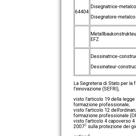
Disegnatrice-metalco
64404
Disegnatore-metalco
Metallbaukonstrukteu
EFZ
Dessinatrice-constru
Dessinateur-construc
La Segreteria di Stato per la 
l’innovazione (SEFRI),
visto l’articolo 19 della leg
formazione professionale;
visto l’articolo 12 dell’ordi
formazione professionale (OF
visto l’articolo 4 capoverso 
3
2007
sulla protezione dei gio
4