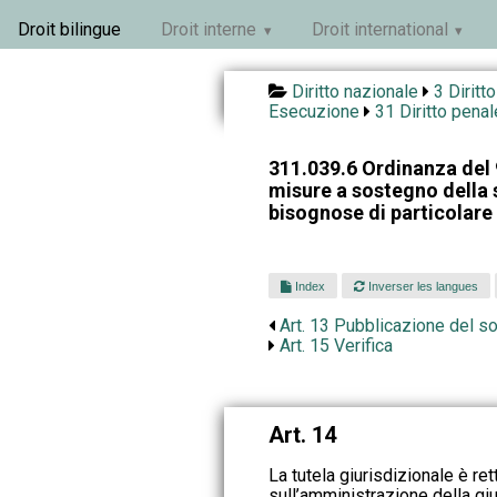
Droit bilingue
Droit interne
Droit international
Diritto nazionale
3 Diritt
Esecuzione
31 Diritto pena
311.039.6 Ordinanza del 
misure a sostegno della 
bisognose di particolar
Index
Inverser les langues
Art. 13 Pubblicazione del s
Art. 15 Verifica
Art. 14
La tutela giurisdizionale è ret
sull’amministrazione della giu