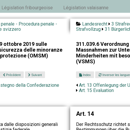
Législation fribourgeoise
Législation valaisanne
o penale - Procedura penale -
Landesrecht
3 Strafre
le svizzero
Strafvollzug
31 Bürgerlic
9 ottobre 2019 sulle
311.039.6 Verordnung
sicurezza delle minoranze
Massnahmen zur Unter
e protezione (OMSM)
Minderheiten mit bes
(VSMS)
Précédent
Suivant
Index
Inverser les langue
ostegno della Confederazione
Art. 13 Offenlegung der 
Art. 15 Evaluation
Art. 14
ta dalle disposizioni generali
Der Rechtsschutz richtet 
stizia federale.
Bestimmungen über die Bu