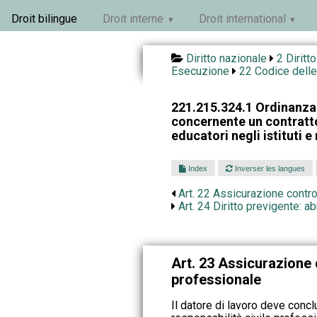
Droit bilingue
Droit interne
Droit international
Diritto nazionale
2 Diritt
Esecuzione
22 Codice delle
221.215.324.1 Ordinanza
concernente un contratto
educatori negli istituti e 
Index
Inverser les langues
Art. 22 Assicurazione contro
Art. 24 Diritto previgente: 
Art. 23 Assicurazione d
professionale
Il datore di lavoro deve conc