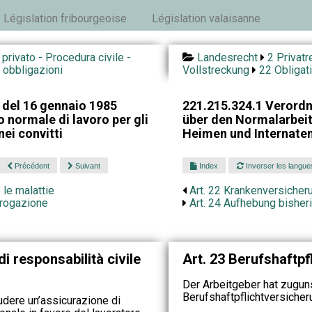
Législation fribourgeoise
Législation valaisanne
o privato - Procedura civile -
Landesrecht
2 Privatr
 obbligazioni
Vollstreckung
22 Obligat
 del 16 gennaio 1985
221.215.324.1 Verord
 normale di lavoro per gli
über den Normalarbeits
nei convitti
Heimen und Internate
Précédent
Suivant
Index
Inverser les langue
 le malattie
Art. 22 Krankenversicher
abrogazione
Art. 24 Aufhebung bisher
i responsabilità civile
Art. 23 Berufshaftpf
Der Arbeitgeber hat zugun
Berufshaftpflichtversiche
ludere un’assicurazione di