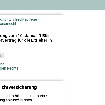
echt - Zivilrechtspflege -
ionenrecht
nung vom 16. Januar 1985
vertrag für die Erzieher in
n
s
ung
igen Rechts
lichtversicherung
sten des Arbeitnehmers eine
rung abzuschliessen.