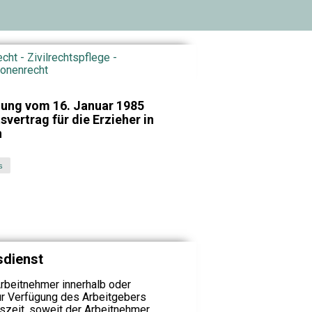
echt - Zivilrechtspflege -
ionenrecht
nung vom 16. Januar 1985
vertrag für die Erzieher in
n
s
sdienst
 Arbeitnehmer innerhalb oder
r Verfügung des Arbeitgebers
itszeit, soweit der Arbeitnehmer