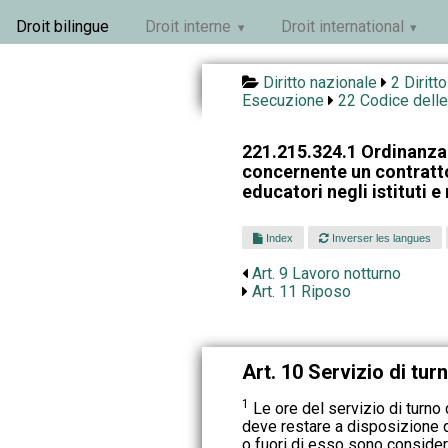
Droit bilingue
Droit interne
Droit international
Diritto nazionale
2 Diritt
Esecuzione
22 Codice delle
221.215.324.1 Ordinanza
concernente un contratto
educatori negli istituti e 
Index
Inverser les langues
Art. 9 Lavoro notturno
Art. 11 Riposo
Art. 10 Servizio di tur
1
Le ore del servizio di turno d
deve restare a disposizione de
o fuori di esso sono consider