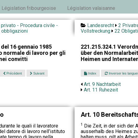
Législation fribourgeoise
Législation valaisanne
o privato - Procedura civile -
Landesrecht
2 Privatr
 obbligazioni
Vollstreckung
22 Obligat
 del 16 gennaio 1985
221.215.324.1 Verord
 normale di lavoro per gli
über den Normalarbeits
nei convitti
Heimen und Internate
Précédent
Suivant
Index
Inverser les langue
Art. 9 Nachtarbeit
Art. 11 Ruhezeit
no
Art. 10 Bereitschaft
1
urante le quali il lavoratore
Die Zeit, in der sich der
l datore di lavoro nell’istituto
ausserhalb des Heimes zu
ate tempo di lavoro nella
halten muss, gilt als Arbe