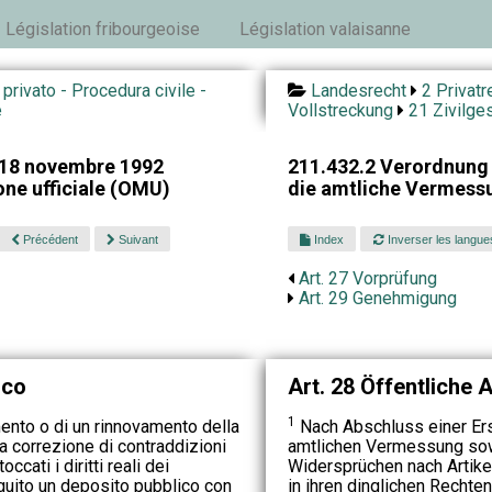
Législation fribourgeoise
Législation valaisanne
o privato - Procedura civile -
Landesrecht
2 Privatr
e
Vollstreckung
21 Zivilge
 18 novembre 1992
211.432.2 Verordnung
ne ufficiale (OMU)
die amtliche Vermess
Précédent
Suivant
Index
Inverser les langue
Art. 27 Vorprüfung
Art. 29 Genehmigung
ico
Art. 28 Öffentliche 
1
ento o di un rinnovamento della
Nach Abschluss einer Er
a correzione di contraddizioni
amtlichen Vermessung so
occati i diritti reali dei
Widersprüchen nach Artike
eguito un deposito pubblico con
in ihren dinglichen Rechten