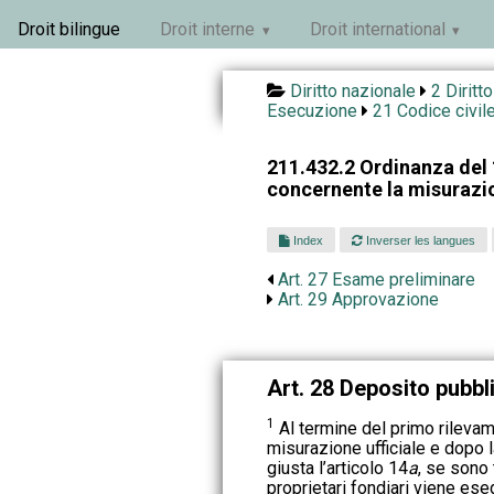
Droit bilingue
Droit interne
Droit international
Diritto nazionale
2 Diritt
Esecuzione
21 Codice civil
211.432.2 Ordinanza del
concernente la misurazio
Index
Inverser les langues
Art. 27 Esame preliminare
Art. 29 Approvazione
Art. 28 Deposito pubbl
1
Al termine del primo rilevam
misurazione ufficiale e dopo l
giusta l’articolo 14
a
, se sono t
proprietari fondiari viene es