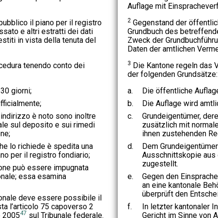
Auflage mit Einspracheverf
2
bblico il piano per il registro
Gegenstand der öffentlic
sato e altri estratti dei dati
Grundbuch des betreffend
stiti in vista della tenuta del
Zweck der Grundbuchführu
Daten der amtlichen Verm
3
ocedura tenendo conto dei
Die Kantone regeln das V
der folgenden Grundsätze:
30 giorni;
a.
Die öffentliche Auflag
fficialmente;
b.
Die Auflage wird amtlic
ui indirizzo è noto sono inoltre
c.
Grundeigentümer, dere
le sul deposito e sui rimedi
zusätzlich mit normale
one;
ihnen zustehenden Rec
che lo richiede è spedita una
d.
Dem Grundeigentümer 
no per il registro fondiario;
Ausschnittskopie aus
zugestellt.
ione può essere impugnata
tonale; essa esamina
e.
Gegen den Einsprache
an eine kantonale Beh
überprüft den Entsche
onale deve essere possibile il
sta l’articolo 75 capoverso 2
f.
In letzter kantonaler I
47
o 2005
sul Tribunale federale.
Gericht im Sinne von A