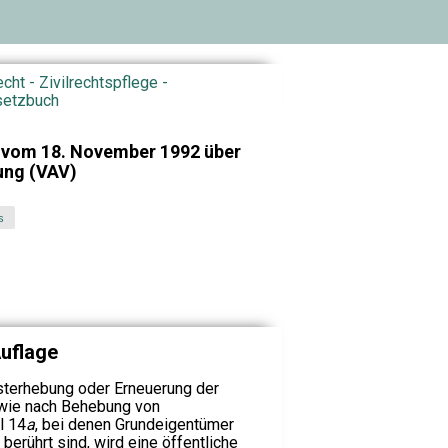
echt - Zivilrechtspflege -
setzbuch
 vom 18. November 1992 über
ung (VAV)
s
Auflage
sterhebung oder Erneuerung der
wie nach Behebung von
l 14
a
, bei denen Grundeigentümer
 berührt sind, wird eine öffentliche