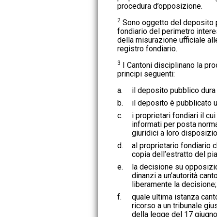
procedura d’opposizione.
2
Sono oggetto del deposito pu
fondiario del perimetro interes
della misurazione ufficiale alle
registro fondiario.
3
I Cantoni disciplinano la pr
principi seguenti:
a.
il deposito pubblico dura 
b.
il deposito è pubblicato u
c.
i proprietari fondiari il c
informati per posta norma
giuridici a loro disposizi
d.
al proprietario fondiario 
copia dell’estratto del pia
e.
la decisione su opposiz
dinanzi a un’autorità can
liberamente la decisione;
f.
quale ultima istanza cant
ricorso a un tribunale giu
della legge del 17 giugn