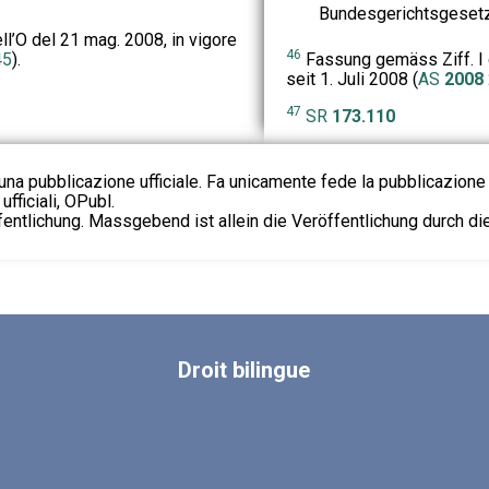
Bundesgerichtsgesetz
ell’O del 21 mag. 2008, in vigore
46
45
).
Fassung gemäss Ziff. I d
seit 1. Juli 2008 (
AS
2008
47
SR
173.110
na pubblicazione ufficiale. Fa unicamente fede la pubblicazione 
fficiali, OPubl.
fentlichung. Massgebend ist allein die Veröffentlichung durch d
Droit
bilingue