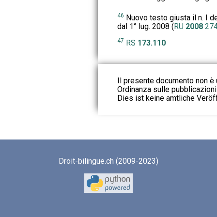
46
Nuovo testo giusta il n. I d
dal 1° lug. 2008 (
RU
2008
27
47
RS
173.110
Il presente documento non è u
Ordinanza sulle pubblicazioni u
Dies ist keine amtliche Veröf
Droit-bilingue.ch (2009-2023)