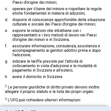
Paesi d’origine dei minori;
c.
operare per il bene del minore e rispettare le regole
etiche fondamentali in materia di adozioni;
d.
disporre di conoscenze approfondite della situazione
culturale e sociale dei Paesi d’origine dei minori;
e.
esporre le relazioni che intrattiene con i
rappresentanti e i loro metodi di lavoro nei Paesi
d’origine dei minori e in Svizzera;
f.
assicurare informazione, consulenza, assistenza e
accompagnamento ai genitori adottivi prima e dopo
l’adozione;
g.
indicare le tariffe previste per l’attività di
collocamento in vista d’adozione e le modalità di
pagamento in Svizzera e all’estero;
h.
avere il domicilio in Svizzera.
2
Le persone giuridiche di diritto privato devono inoltre
allegare il proprio statuto e la lista dei propri organi.
3
L’UFG può richiedere ulteriori informazioni.