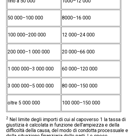
fino a 50 000
1000–12 000
50 000–100 000
8000–16 000
100 000–200 000
12 000–24 000
200 000–1 000 000
20 000–66 000
1 000 000–3 000 000
60 000–120 000
3 000 000–5 000 000
80 000–150 000
oltre 5 000 000
100 000–150 000
2
Nel limite degli importi di cui al capoverso 1 la tassa di
giustizia è calcolata in funzione dell’ampiezza e della
difficoltà della causa, del modo di condotta processuale e
della situazione finanziaria delle parti. Le spese