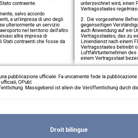
o Stato contraente.
unterzeichnet wird, einen
Vertragsstaates regelmässi
imente, salvo accordo
enti, a un’impresa di uno degli
2. Die vorgesehene Befreiu
sse ulteriormente un servizio
gegenseitigen Verständig
eroporto nel territorio dell’altro
auch Anwendung auf ein U
lsiasi altra impresa di
Vertragsstaates, das zu e
i Stati contraenti che fosse da
Liniendienst nach einem F
Vertragsstaates betreibt o
Luftfahrtunternehmen des 
einem Vertragsstaat bezei
na pubblicazione ufficiale. Fa unicamente fede la pubblicazione 
fficiali, OPubl.
fentlichung. Massgebend ist allein die Veröffentlichung durch d
Droit
bilingue