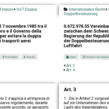
 Finanze
0.67 Doppia
Internationales Recht
Doppelbesteuerung
 7 novembre 1985 tra il
0.672.978.55 Vereinb
ro e il Governo della
zwischen dem Schweiz
er evitare la doppia
Regierung der Republ
 trasporti aerei
der Doppelbesteuerun
Luftfahrt
Précédent
Suivant
Index
Inverser les langue
Art. 2
Art. 4
Art. 3
olo 2 s’applica a un’impresa di
1. Die in Artikel 2 vorge
e serve regolarmente, durante
auf ein Unternehmen des e
presente accordo, un aeroporto
Laufe des Kalenderjahres,