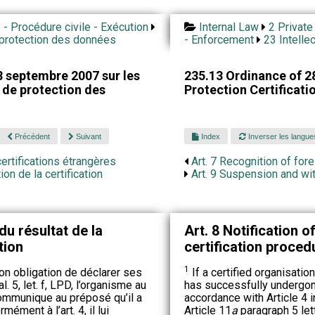
é - Procédure civile - Exécution
Internal Law
2 Private 
t protection des données
- Enforcement
23 Intelle
 septembre 2007 sur les
235.13 Ordinance of 2
e de protection des
Protection Certificat
Précédent
Suivant
Index
Inverser les langue
ertifications étrangères
Art. 7 Recognition of fore
on de la certification
Art. 9 Suspension and wit
u résultat de la
Art. 8 Notification of
tion
certification proced
1
son obligation de déclarer ses
If a certified organisatio
 al. 5, let. f, LPD, l’organisme au
has successfully undergone
communique au préposé qu’il a
accordance with Article 4 
ément à l’art. 4, il lui
Article 11
a
paragraph 5 let