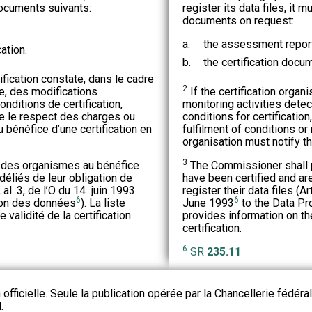
ocuments suivants:
register its data files, it 
documents on request:
a.
the assessment report
ation.
b.
the certification docu
fication constate, dans le cadre
2
ce, des modifications
If the certification organi
nditions de certification,
monitoring activities dete
e le respect des charges ou
conditions for certification
 bénéfice d’une certification en
fulfilment of conditions or
organisation must notify t
3
e des organismes au bénéfice
The Commissioner shall pu
 déliés de leur obligation de
have been certified and are
, al. 3, de l’O du 14 juin 1993
register their data files (A
6
6
tion des données
). La liste
June 1993
to the Data Prot
validité de la certification.
provides information on the
certification.
6
SR
235.11
 officielle. Seule la publication opérée par la Chancellerie fédéra
.