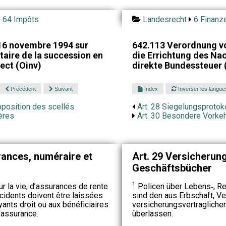
64 Impôts
Landesrecht
6 Finanz
16 novembre 1994 sur
642.113 Verordnung v
ntaire de la succession en
die Errichtung des Nac
rect (Oinv)
direkte Bundessteuer 
Précédent
Suivant
Index
Inverser les langue
pposition des scellés
Art. 28 Siegelungsprotoko
ières
Art. 30 Besondere Vorke
rances, numéraire et
Art. 29 Versicherung
Geschäftsbücher
1
 la vie, d’assurances de rente
Policen über Lebens‑, Re
cidents doivent être laissées
sind den aus Erbschaft, V
ayants droit ou aux bénéficiaires
versicherungsvertragliche
’assurance.
überlassen.