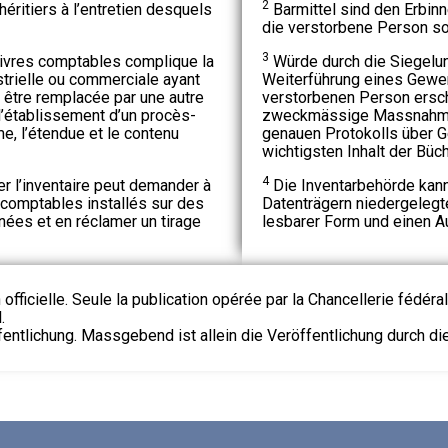
2
éritiers à l’entretien desquels
Barmittel sind den Erbinn
die verstorbene Person so
3
livres comptables complique la
Würde durch die Siegelu
strielle ou commerciale ayant
Weiterführung eines Gewe
t être remplacée par une autre
verstorbenen Person ersch
l’établissement d’un procès-
zweckmässige Massnahmen
me, l’étendue et le contenu
genauen Protokolls über G
wichtigsten Inhalt der Büc
4
r l’inventaire peut demander à
Die Inventarbehörde kann 
s comptables installés sur des
Datenträgern niedergelegt
ées et en réclamer un tirage
lesbarer Form und einen A
 officielle. Seule la publication opérée par la Chancellerie fédéra
.
fentlichung. Massgebend ist allein die Veröffentlichung durch d