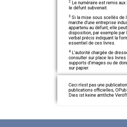
2
Le numéraire est remis aux h
le défunt subvenait.
3
Si la mise sous scellés de 
marche d’une entreprise indu
appartenu au défunt, elle peu
disposition, par exemple par 
verbal précis indiquant la for
essentiel de ces livres.
4
L’autorité chargée de dresse
consulter sur place les livre
supports d’images ou de donn
sur papier.
Ceci n’est pas une publication
publications officielles, OPubl
Dies ist keine amtliche Veröf