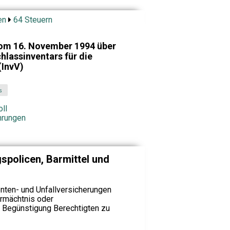
en
64 Steuern
om 16. November 1994 über
hlassinventars für die
(InvV)
s
ll
hrungen
spolicen, Barmittel und
nten- und Unfallversicherungen
ermächtnis oder
r Begünstigung Berechtigten zu