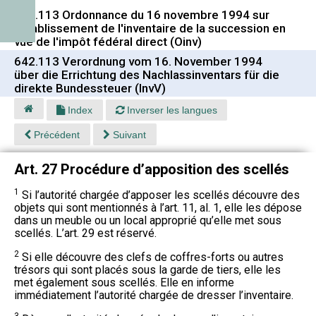
642.113 Ordonnance du 16 novembre 1994 sur
l'établissement de l'inventaire de la succession en
vue de l'impôt fédéral direct (Oinv)
642.113 Verordnung vom 16. November 1994
über die Errichtung des Nachlassinventars für die
direkte Bundessteuer (InvV)
Index
Inverser les langues
Précédent
Suivant
Art. 27 Procédure d’apposition des scellés
1
Si l’autorité chargée d’apposer les scellés découvre des
objets qui sont mentionnés à l’art. 11, al. 1, elle les dépose
dans un meuble ou un local approprié qu’elle met sous
scellés. L’art. 29 est réservé.
2
Si elle découvre des clefs de coffres-forts ou autres
trésors qui sont placés sous la garde de tiers, elle les
met également sous scellés. Elle en informe
immédiatement l’autorité chargée de dresser l’inventaire.