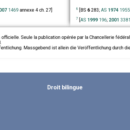
6
007
1469
annexe 4 ch. 27]
[BS
6
283;
AS
1974
1955
7
[
AS
1999
196
;
2001
338
 officielle. Seule la publication opérée par la Chancellerie fédéra
.
fentlichung. Massgebend ist allein die Veröffentlichung durch d
Droit
bilingue