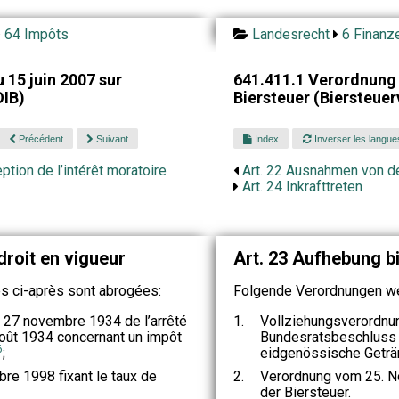
64 Impôts
Landesrecht
6 Finanz
15 juin 2007 sur
641.411.1 Verordnung 
OIB)
Biersteuer (Biersteue
Précédent
Suivant
Index
Inverser les langue
ption de l’intérêt moratoire
Art. 22 Ausnahmen von de
Art. 24 Inkrafttreten
droit en vigueur
Art. 23 Aufhebung b
 ci-après sont abrogées:
Folgende Verordnungen w
 27 novembre 1934 de l’arrêté
1.
Vollziehungsverordn
août 1934 concernant un impôt
Bundesratsbeschluss 
6
;
eidgenössische Geträ
e 1998 fixant le taux de
2.
Verordnung vom 25. 
der Biersteuer.