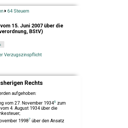
en
64 Steuern
vom 15. Juni 2007 über die
rverordnung, BStV)
s
r Verzugszinspflicht
isherigen Rechts
erden aufgehoben:
6
ung vom 27. November 1934
zum
vom 4. August 1934 über die
nkesteuer;
7
November 1998
über den Ansatz