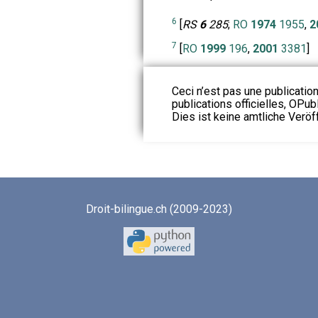
6
[
RS
6
285
;
RO
1974
1955
,
2
7
[
RO
1999
196
,
2001
3381
]
Ceci n’est pas une publication
publications officielles, OPubl
Dies ist keine amtliche Veröf
Droit-bilingue.ch (2009-2023)