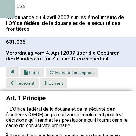
631.035
Ordonnance du 4 avril 2007 sur les émoluments de
l’Office fédéral de la douane et de la sécurité des
frontières
631.035
Verordnung vom 4. April 2007 über die Gebühren
des Bundesamt für Zoll und Grenzsicherheit
Index
Inverser les langues
Précédent
Suivant
Art. 1 Principe
1
L’Office fédéral de la douane et de la sécurité des
frontières (OFDF) ne perçoit aucun émolument pour les
décisions qu’il rend et les prestations qu’il fournit dans le
cadre de son activité ordinaire.
2
Il perçoit les émoluments mentionnés dans l’annexe