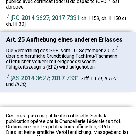
publics avec certificat fédéral de capacité (CFC)
est
abrogée.
7
RO
2014
3627
2017
7331
[
;
ch. I 159, ch. II 150 et
ch. III 30]
Art. 25 Aufhebung eines anderen Erlasses
7
Die Verordnung des SBFI vom 10. September 2014
über die berufliche Grundbildung Fachfrau/Fachmann
öffentlicher Verkehr mit eidgenössischem
Fähigkeitszeugnis (EFZ) wird aufgehoben.
7
AS
2014
3627
2017
7331
[
;
Ziff. I 159,
II 150
und
III 30
]
Ceci n’est pas une publication officielle. Seule la
publication opérée par la Chancellerie fédérale fait foi.
Ordonnance sur les publications officielles, OPubl.
Dies ist keine amtliche Veröffentlichung. Massgebend ist