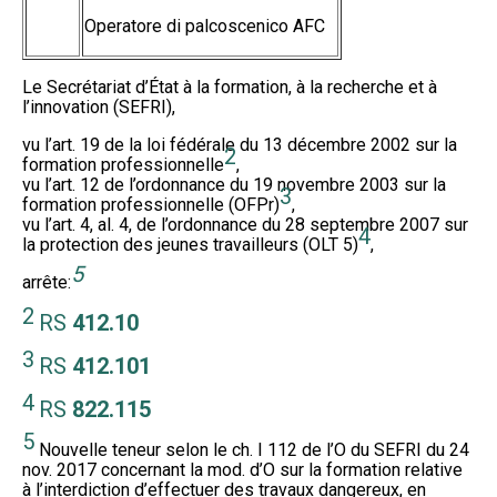
Operatore di palcoscenico AFC
Le Secrétariat d’État à la formation, à la recherche et à
l’innovation (SEFRI),
vu l’art. 19 de la loi fédérale du 13 décembre 2002 sur la
2
formation professionnelle
,
vu l’art. 12 de l’ordonnance du 19 novembre 2003 sur la
3
formation professionnelle (OFPr)
,
vu l’art. 4, al. 4, de l’ordonnance du 28 septembre 2007 sur
4
la protection des jeunes travailleurs (OLT 5)
,
5
arrête:
2
RS
412.10
3
RS
412.101
4
RS
822.115
5
Nouvelle teneur selon le ch. I 112 de l’O du SEFRI du 24
nov. 2017 concernant la mod. d’O sur la formation relative
à l’interdiction d’effectuer des travaux dangereux, en