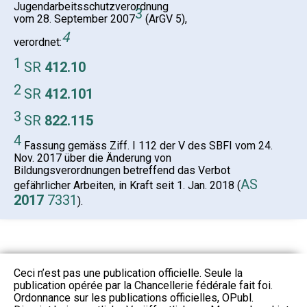
Jugendarbeitsschutzverordnung
3
vom 28. September 2007
(ArGV 5),
4
verordnet:
1
SR
412.10
2
SR
412.101
3
SR
822.115
4
Fassung gemäss Ziff. I 112 der V des SBFI vom 24.
Nov. 2017 über die Änderung von
Bildungsverordnungen betreffend das Verbot
AS
gefährlicher Arbeiten, in Kraft seit 1. Jan. 2018 (
2017
7331
).
Ceci n’est pas une publication officielle. Seule la
publication opérée par la Chancellerie fédérale fait foi.
Ordonnance sur les publications officielles, OPubl.