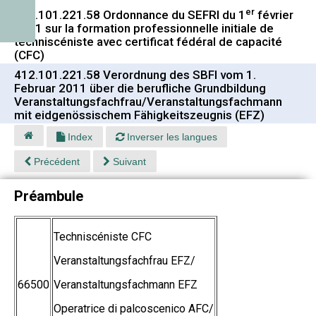
er
412.101.221.58 Ordonnance du SEFRI du 1
février
2011 sur la formation professionnelle initiale de
techniscéniste avec certificat fédéral de capacité
(CFC)
412.101.221.58 Verordnung des SBFI vom 1.
Februar 2011 über die berufliche Grundbildung
Veranstaltungsfachfrau/Veranstaltungsfachmann
mit eidgenössischem Fähigkeitszeugnis (EFZ)
Index
Inverser les langues
Précédent
Suivant
Préambule
Techniscéniste CFC
Veranstaltungsfachfrau EFZ/
66500
Veranstaltungsfachmann EFZ
Operatrice di palcoscenico AFC/