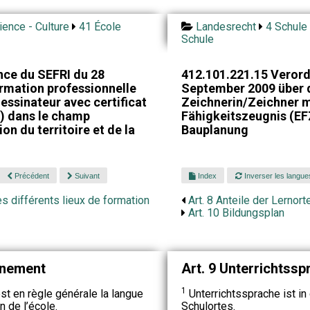
ience - Culture
41 École
Landesrecht
4 Schule 
Schule
ce du SEFRI du 28
412.101.221.15 Veror
rmation professionnelle
September 2009 über d
dessinateur avec certificat
Zeichnerin/Zeichner 
C) dans le champ
Fähigkeitszeugnis (EF
on du territoire et de la
Bauplanung
Précédent
Suivant
Index
Inverser les langue
s différents lieux de formation
Art. 8 Anteile der Lernort
Art. 10 Bildungsplan
gnement
Art. 9 Unterrichtssp
1
t en règle générale la langue
Unterrichtssprache ist i
n de l’école.
Schulortes.