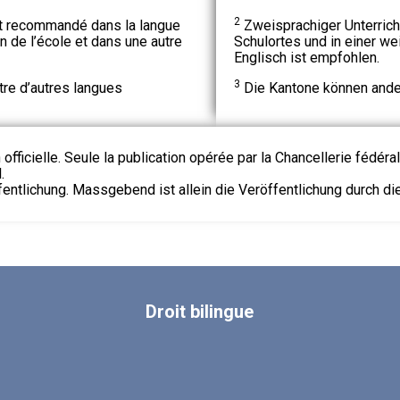
2
t recommandé dans la langue
Zweisprachiger Unterrich
on de l’école et dans une autre
Schulortes und in einer w
Englisch ist empfohlen.
3
re d’autres langues
Die Kantone können ander
 officielle. Seule la publication opérée par la Chancellerie fédéra
.
fentlichung. Massgebend ist allein die Veröffentlichung durch d
Droit
bilingue