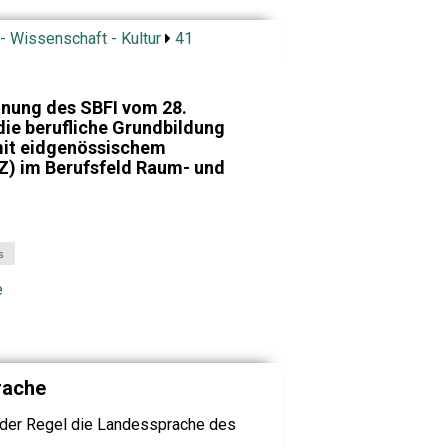
- Wissenschaft - Kultur
41
dnung des SBFI vom 28.
ie berufliche Grundbildung
mit eidgenössischem
Z) im Berufsfeld Raum- und
s
e
rache
n der Regel die Landessprache des